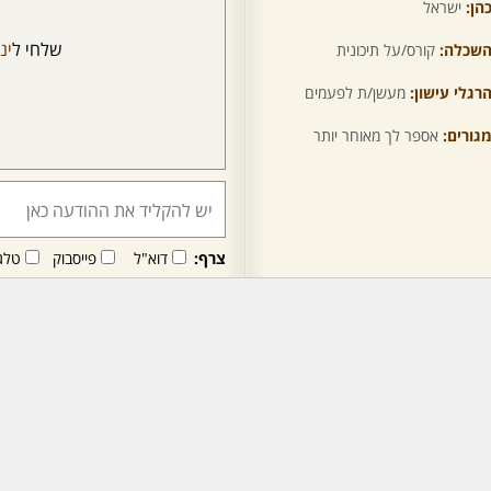
הן:
ישראל
שלחי ל
ינ
שכלה:
קורס/על תיכונית
רגלי עישון:
מעשן/ת לפעמים
גורים:
אספר לך מאוחר יותר
צרף:
דוא"ל
פייסבוק
טלג
חבר/ה זה/ו מקבל/ת פני
לרכישת מנוי - לחץ/י כאן