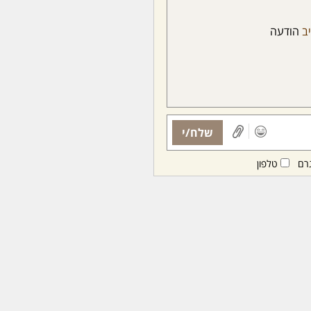
יב
הודעה
שלח/י
רם
טלפון
ות ממנויות/ים בלבד