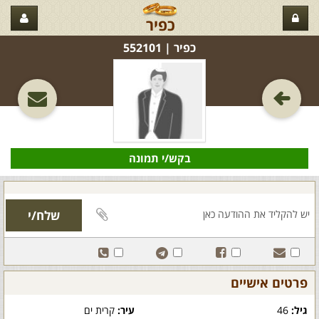
כפיר
כפיר‏ | 552101
בקש/י תמונה
פרטים אישיים
גיל:
46
עיר:
קרית ים