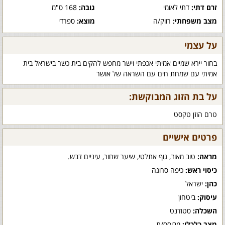
זרם דתי:
דתי לאומי
גובה:
168 ס"מ
מצב משפחתי:
רווק/ה
מוצא:
ספרדי
על עצמי
בחור יירא שמיים אמיתי אכפתי וישר מחפש להקים בית כשר בישראל בית
אמיתי עם שמחת חים עם השראה של אושר
על בת הזוג המבוקשת:
טרם הוזן טקסט
פרטים אישיים
מראה:
טוב מאוד, גוף אתלטי, שיער שחור, עיניים דבש.
כיסוי ראש:
כיפה סרוגה
כהן:
ישראל
עיסוק:
ביטחון
השכלה:
סטודנט
מצב כלכלי:
מבוסס/ת