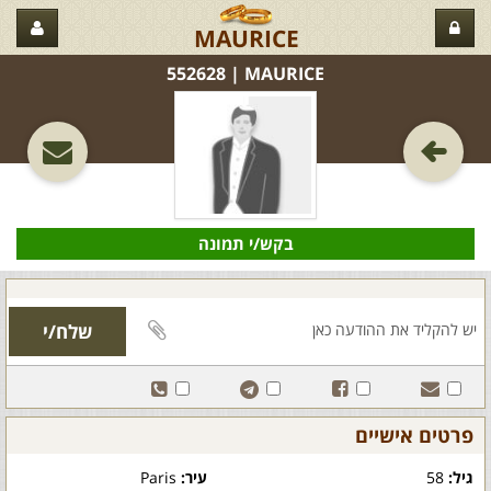
MAURICE
MAURICE‏ | 552628
בקש/י תמונה
פרטים אישיים
גיל:
58
עיר:
Paris