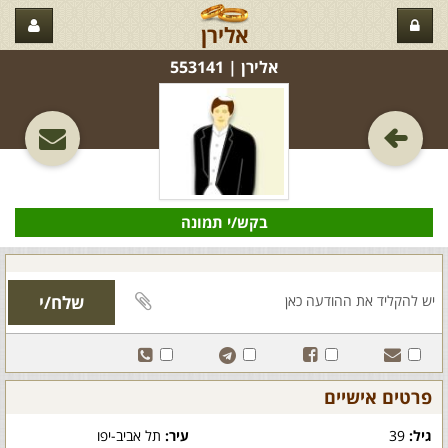
אלירן
אלירן‏ | 553141
בקש/י תמונה
פרטים אישיים
גיל:
39
עיר:
תל אביב-יפו