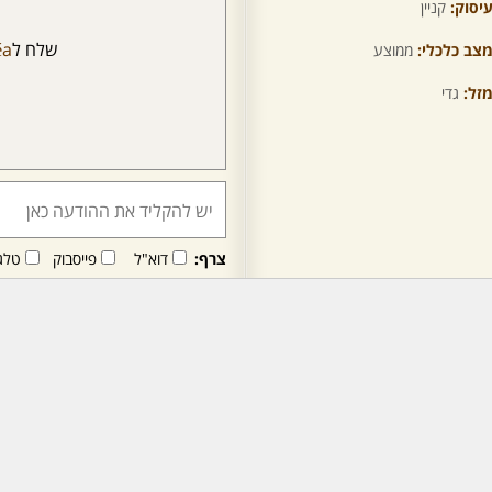
יסוק:
קניין
שלח ל
éa
צב כלכלי:
ממוצע
זל:
גדי
צרף:
דוא"ל
פייסבוק
טלג
חבר/ה זה/ו מקבל/ת פני
לרכישת מנוי - לחץ/י כאן