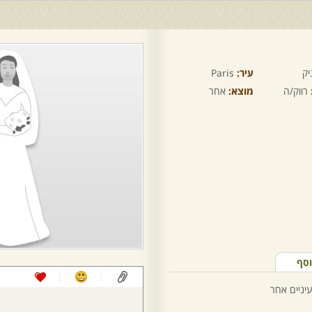
יק
עיר:
Paris
רווק/ה
מוצא:
אחר
וסף
יניים אחר