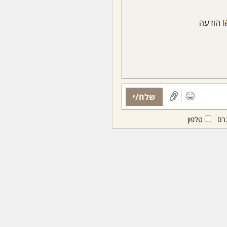
l
הודעה
שלח/י
רם
טלפון
ות ממנויות/ים בלבד