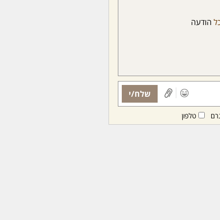
ל
הודעה
שלח/י
רם
טלפון
ות ממנויות/ים בלבד