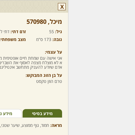
X
מיכל,‏ 570980
גיל:
55
זרם דתי:
דתי לא
גובה:
173 ס"מ
מצב משפחתי:
על עצמי:
אני אישה עם שמחת חיים אופטימית מט
א לא מוצלח מצפה לאסוף את השברים
אדם שיודע להעניק מתחשב אינטיליגנט 
על בן הזוג המבוקש:
טרם הוזן טקסט
מידע בסיסי
מידע נ
מראה:
חמוד, גוף ממוצע, שיער שטני, 