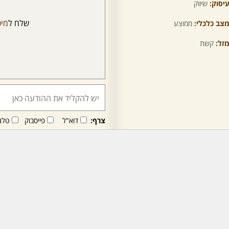
יסוק:
שיווק
שלח ל
מיכ
צב כלכלי:
ממוצע
זל:
קשת
צרף:
דוא"ל
פייסבוק
טלג
חבר/ה זה/ו מקבל/ת פני
לרכישת מנוי - לחץ/י כאן