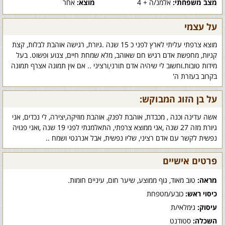
מצב משפחתי:
אלמנ/ה + 4
מוצא:
אחר
על עצמי
מוצא צרפתי עליתי לארץ לפני כ 15 שנה .גיורת, רגישה אוהבת לבלות, קצת
קניות, מחפשת אדם רגיש חם שאוהב, מלא שמחת חיים, צנוע ופשוט. בעל
מידות טובות.וחשוב לי שיהיה אדם תורני,ורציני .. אם אין תמונה אצרף תמונה
בקרוב בעזרת ה'
על בן הזוג המבוקש:
אשה עדינה וכנה , מכבדת, אוהבת לפנק, אוהבת מוזיקה,יצירה, לי נכדים, אני
גיורת מזה 27 שנה ,אני ממוצא צרפתי, התאלמנתי לפני 19 שנה ,ואני פנויה
נפשית לקשר עם אדם רציני, שליו נפשית, אבל אנרגטי ושמח ..
פרטים אישיים
מראה:
טוב מאוד, גוף ממוצע, שיער חום, עיניים חומות.
כיסוי ראש:
כובע/מטפחת
עיסוק:
גימלאי/ת
השכלה:
סטודנט