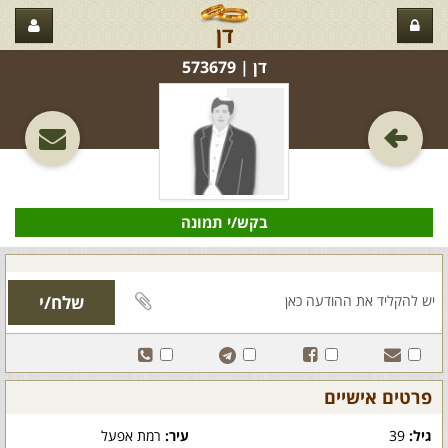
דן
דן‏ | 573679
בקש/י תמונה
פרטים אישיים
גיל:
39
עיר:
רמת אפעל