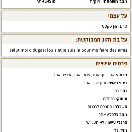
מצב משפחתי:
רווק/ה
מוצא:
אחר
על עצמי
טרם הוזן טקסט
על בת הזוג המבוקשת:
salut moi c dugast louis et je suis la pour me faire des amis
פרטים אישיים
מראה:
אחר, גוף אחר, שיער אחר, עיניים אחר.
כיסוי ראש:
סגנון אישי אחר
כהן:
כהן
עיסוק:
מנהלה
השכלה:
הסמכה לרבנות
מצב כלכלי:
אחר
הרגלי עישון:
לא מעשן/ת
מזל:
גדי