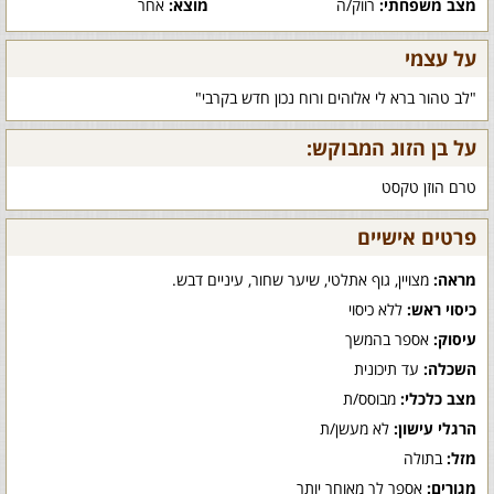
מצב משפחתי:
רווק/ה
מוצא:
אחר
על עצמי
"לב טהור ברא לי אלוהים ורוח נכון חדש בקרבי"
על בן הזוג המבוקש:
טרם הוזן טקסט
פרטים אישיים
מראה:
מצויין, גוף אתלטי, שיער שחור, עיניים דבש.
כיסוי ראש:
ללא כיסוי
עיסוק:
אספר בהמשך
השכלה:
עד תיכונית
מצב כלכלי:
מבוסס/ת
הרגלי עישון:
לא מעשן/ת
מזל:
בתולה
מגורים:
אספר לך מאוחר יותר