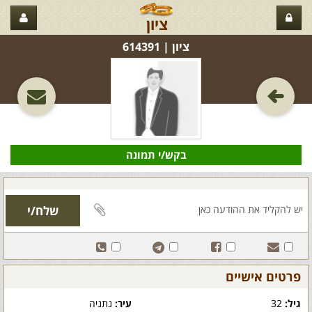
ציון
ציון‏ | 614391
בקש/י תמונה
פרטים אישיים
גיל:
32
עיר:
נתניה