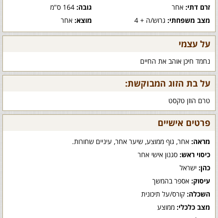
זרם דתי:
אחר
גובה:
164 ס"מ
מצב משפחתי:
גרוש/ה + 4
מוצא:
אחר
על עצמי
נחמד חיכן אוהב את החיים
על בת הזוג המבוקשת:
טרם הוזן טקסט
פרטים אישיים
מראה:
אחר, גוף ממוצע, שיער אחר, עיניים שחורות.
כיסוי ראש:
סגנון אישי אחר
כהן:
ישראל
עיסוק:
אספר בהמשך
השכלה:
קורס/על תיכונית
מצב כלכלי:
ממוצע