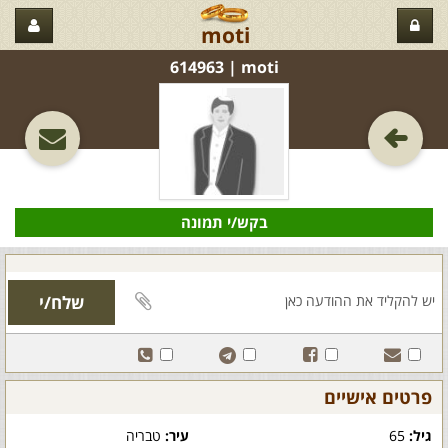
moti
moti‏ | 614963
בקש/י תמונה
פרטים אישיים
גיל:
65
עיר:
טבריה