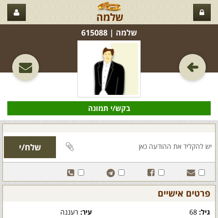
שלמה
שלמה‏ | 615088
בקש/י תמונה
פרטים אישיים
גיל:
68
עיר:
רעננה