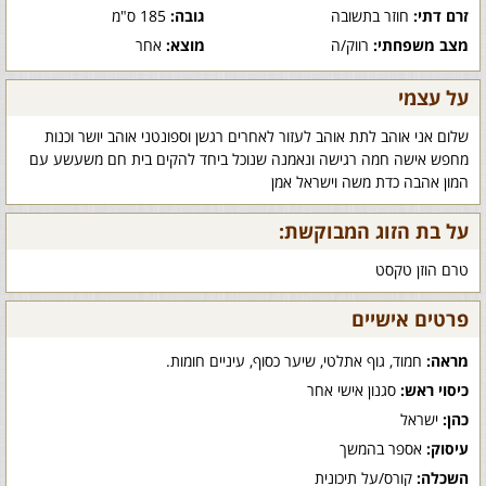
זרם דתי:
חוזר בתשובה
גובה:
185 ס"מ
מצב משפחתי:
רווק/ה
מוצא:
אחר
על עצמי
שלום אני אוהב לתת אוהב לעזור לאחרים רגשן וספונטני אוהב יושר וכנות
מחפש אישה חמה רגישה ונאמנה שנוכל ביחד להקים בית חם משעשע עם
המון אהבה כדת משה וישראל אמן
על בת הזוג המבוקשת:
טרם הוזן טקסט
פרטים אישיים
מראה:
חמוד, גוף אתלטי, שיער כסוף, עיניים חומות.
כיסוי ראש:
סגנון אישי אחר
כהן:
ישראל
עיסוק:
אספר בהמשך
השכלה:
קורס/על תיכונית