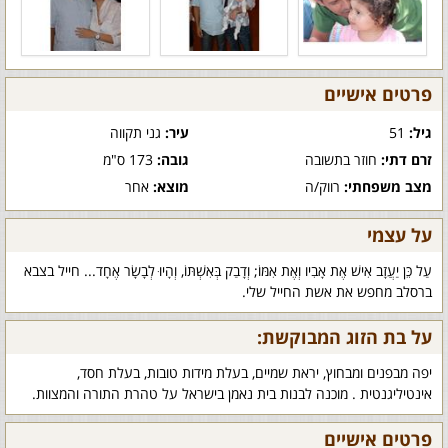
פרטים אישיים
גיל:
51
עיר:
גני תקווה
זרם דתי:
חוזר בתשובה
גובה:
173 ס"מ
מצב משפחתי:
רווק/ה
מוצא:
אחר
על עצמי
עַל כֵּן יַעֲזָב אִישׁ אֶת אָבִיו וְאֶת אִמּוֹ; וְדָבַק בְּאִשְׁתּוֹ, וְהָיוּ לְבָשָׂר אֶחָד... חייל בצבא
ברסלב מחפש את אשת החייל שלי.
על בת הזוג המבוקשת:
יפה מבפנים ומבחוץ, יראת שמיים, בעלת מידות טובות, בעלת חסד,
אינטיליגנטית . מוכנה לבנות בית נאמן בישראל על טהרת התורה והמצוות.
פרטים אישיים