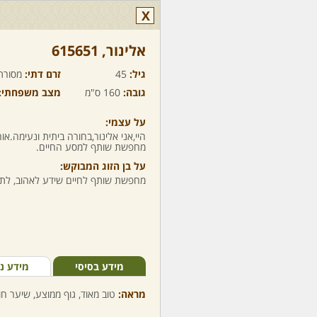
X
אלינור,‏ 615651
גיל:
45
זרם דתי:
מסורת
גובה:
160 ס"מ
מצב משפחתי:
על עצמי:
היי,אני אלינור,בחורה ביתית ונעימה.או
מחפשת שותף למסע החיים.
על בן הזוג המבוקש:
מחפשת שותף לחיים שידע לאהוב, לתמו
מידע בסיסי
מידע נ
מראה:
טוב מאוד, גוף ממוצע, שיער חום