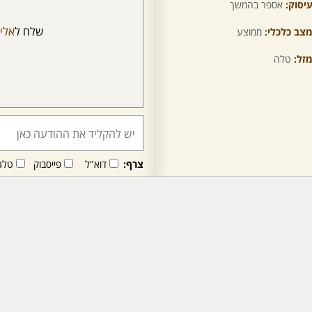
יסוק:
אספר בהמשך
שלח ל
אלינ
צב כלכלי:
ממוצע
זל:
טלה
צרף:
דוא"ל
פייסבוק
טלג
חבר/ה זה/ו מקבל/ת פני
לרכישת מנוי - לחץ/י כאן