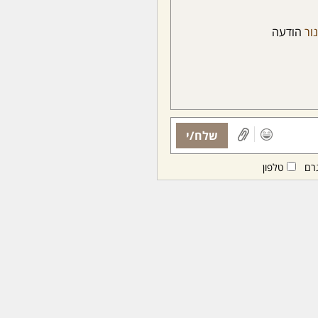
ור
הודעה
שלח/י
רם
טלפון
ות ממנויות/ים בלבד