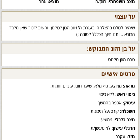
מצב משפחתי:
רווק/ה
מוצא:
אחר
על עצמי
שיהיה לכולם בהצלחה ובעזרת ה' זיווג הגון לכולם(: וחשוב לזכור שאין מלבד
הבורא .. ותנו חיוך הכללל לטובה :)
על בן הזוג המבוקש:
טרם הוזן טקסט
פרטים אישיים
מראה:
ממוצע, גוף מלא, שיער חום, עיניים חומות.
כיסוי ראש:
ללא כיסוי
עיסוק:
אספר בהמשך
השכלה:
קורס/על תיכונית
מצב כלכלי:
ממוצע
הרגלי עישון:
לא מעשן/ת
מזל:
עקרב