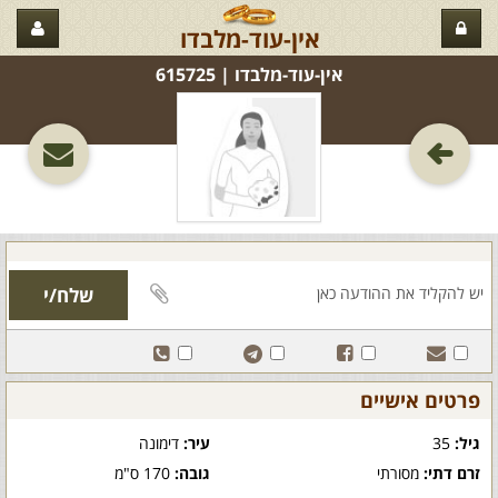
אין-עוד-מלבדו
אין-עוד-מלבדו‏ | 615725
פרטים אישיים
גיל:
35
עיר:
דימונה
זרם דתי:
מסורתי
גובה:
170 ס"מ