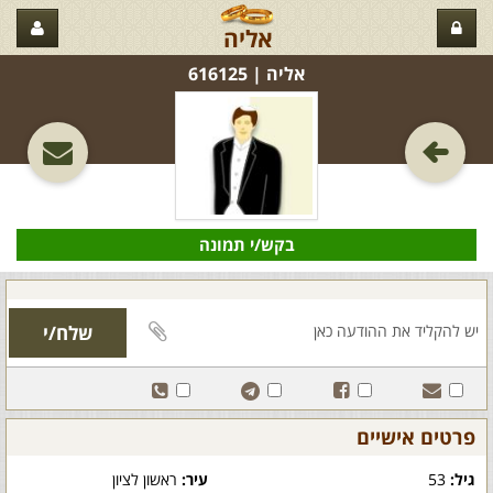
אליה
אליה‏ | 616125
בקש/י תמונה
פרטים אישיים
גיל:
53
עיר:
ראשון לציון