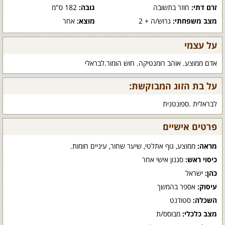
זרם דתי:
חוזר בתשובה
גובה:
182 ס"מ
מצב משפחתי:
גרוש/ה + 2
מוצא:
אחר
על עצמי
אדם ממוצע. אוהב רומנטיקה. חוש הומור.לבראלי
על בת הזוג המבוקשת:
לבראלית .ספונטנית
פרטים אישיים
מראה:
ממוצע, גוף אתלטי, שיער שחור, עיניים חומות.
כיסוי ראש:
סגנון אישי אחר
כהן:
ישראל
עיסוק:
אספר בהמשך
השכלה:
סטודנט
מצב כלכלי:
מבוסס/ת