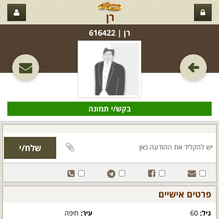
רן
רן‏ | 616422
בקש/י תמונה
פרטים אישיים
גיל:
60
עיר:
חיפה