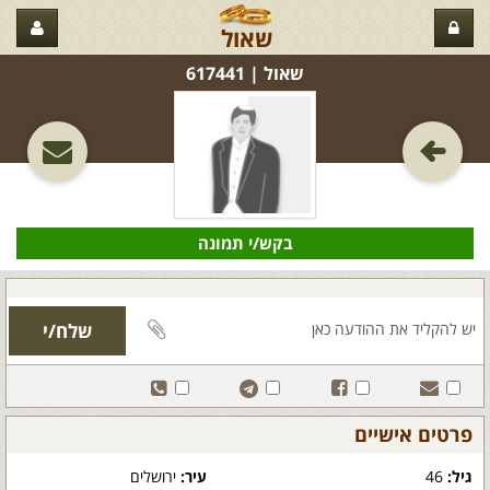
שאול
שאול‏ | 617441
בקש/י תמונה
פרטים אישיים
גיל:
46
עיר:
ירושלים