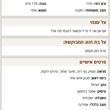
זרם דתי:
חרדי
גובה:
170 ס"מ
מצב משפחתי:
רווק/ה
מוצא:
אחר
על עצמי
אם אין אני לי מי לי וכשאני לעצמי מה אני?
על בת הזוג המבוקשת:
טרם הוזן טקסט
פרטים אישיים
מראה:
מצויין, גוף רזה, שיער שחור, עיניים ירוקות.
כיסוי ראש:
סגנון אישי אחר
כהן:
ישראל
עיסוק:
אספר בהמשך
השכלה:
ישיבתית
מצב כלכלי:
אמיד/ה