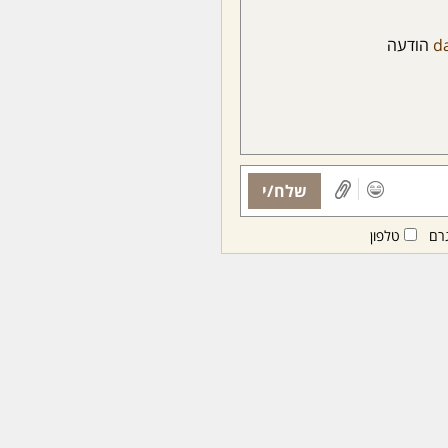
d
הודעה
שלח/י
רם
טלפון
ות ממנויות/ים בלבד