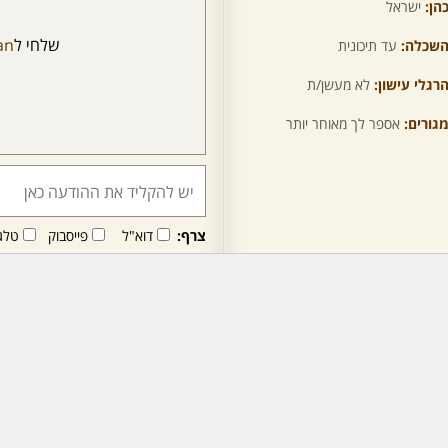
הן:
ישראל
שלחי ל
an
שכלה:
עד תיכונית
רגלי עישון:
לא מעשן/ת
גורים:
אספר לך מאוחר יותר
צרף:
דוא"ל
פייסבוק
טלג
חבר/ה זה/ו מקבל/ת פני
לרכישת מנוי - לחץ/י כאן