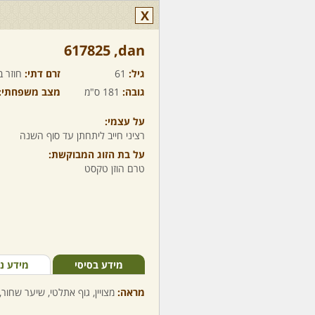
X
dan,‏ 617825
גיל:
61
זרם דתי:
חוזר ב
גובה:
181 ס"מ
מצב משפחתי:
על עצמי:
רציני חייב ליתחתן עד סוף השנה
על בת הזוג המבוקשת:
טרם הוזן טקסט
מידע בסיסי
מידע נ
מראה:
מצויין, גוף אתלטי, שיער שחור,