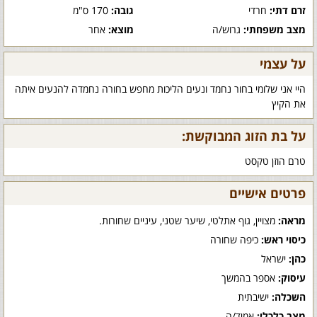
זרם דתי:
חרדי
גובה:
170 ס"מ
מצב משפחתי:
גרוש/ה
מוצא:
אחר
על עצמי
היי אני שלומי בחור נחמד ונעים הליכות מחפש בחורה נחמדה להנעים איתה
את הקיץ
על בת הזוג המבוקשת:
טרם הוזן טקסט
פרטים אישיים
מראה:
מצויין, גוף אתלטי, שיער שטני, עיניים שחורות.
כיסוי ראש:
כיפה שחורה
כהן:
ישראל
עיסוק:
אספר בהמשך
השכלה:
ישיבתית
מצב כלכלי:
אמיד/ה