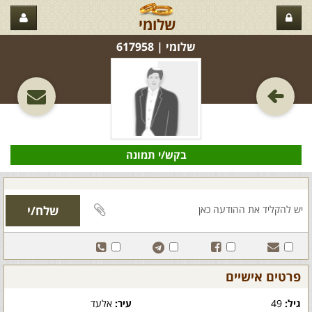
שלומי
שלומי‏ | 617958
בקש/י תמונה
פרטים אישיים
גיל:
49
עיר:
אלעד