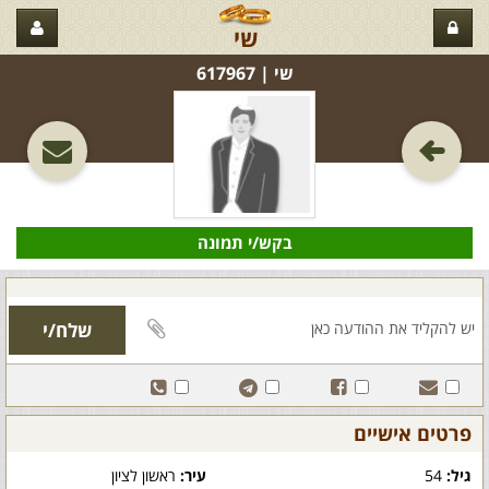
שי
שי‏ | 617967
בקש/י תמונה
פרטים אישיים
גיל:
54
עיר:
ראשון לציון