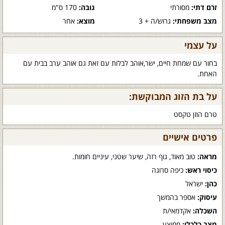
זרם דתי:
מסורתי
גובה:
170 ס"מ
מצב משפחתי:
גרוש/ה + 3
מוצא:
אחר
על עצמי
בחור עם שמחת חיים, ישר,אוהב לבלות עם זאת גם אוהב ערב בבית עם
האחת.
על בת הזוג המבוקשת:
טרם הוזן טקסט
פרטים אישיים
מראה:
טוב מאוד, גוף רזה, שיער שטני, עיניים חומות.
כיסוי ראש:
כיפה סרוגה
כהן:
ישראל
עיסוק:
אספר בהמשך
השכלה:
אקדמאי/ת
מצב כלכלי:
ממוצע