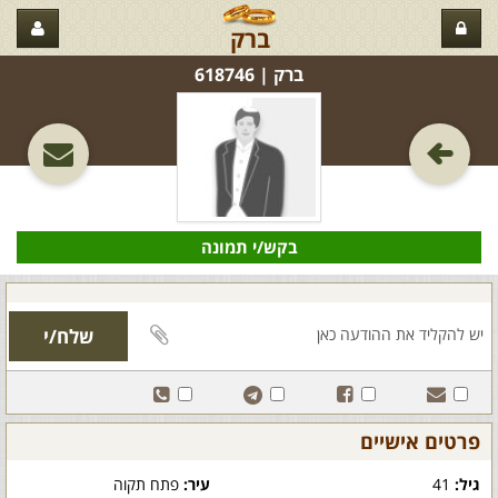
ברק
ברק‏ | 618746
בקש/י תמונה
פרטים אישיים
גיל:
41
עיר:
פתח תקוה