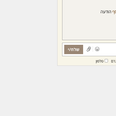
סף
הודעה
שלח/י
רם
טלפון
ות ממנויות/ים בלבד