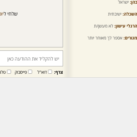
הן:
ישראל
שלחי ל
יו
שכלה:
ישיבתית
רגלי עישון:
לא מעשן/ת
גורים:
אספר לך מאוחר יותר
צרף:
דוא"ל
פייסבוק
טלג
חבר/ה זה/ו מקבל/ת פני
לרכישת מנוי - לחץ/י כאן