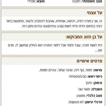
מצב משפחתי:
רווק/ה
מוצא:
ספרדי
על עצמי
הי, אני בחורה דתיה, רגישה, אמיתית, אוהבת להתנדב ולעזור, מחפשת בחור
רציני בתחום הדתי (דתי לאומי,קובע עיתים)עם ערכים ותוכן דתי.
על בן הזוג המבוקש:
דתי לאומי תורני, עובד ולומד אבל לימוד התורה הוא החלק שחשוב לו. אדם
טוב...
פרטים אישיים
מראה:
חמוד, גוף רזה, שיער שחור, עיניים חומות.
כיסוי ראש:
כובע/מטפחת
עיסוק:
חינוך
השכלה:
תואר שני
מצב כלכלי:
ממוצע
הרגלי עישון:
לא מעשן/ת