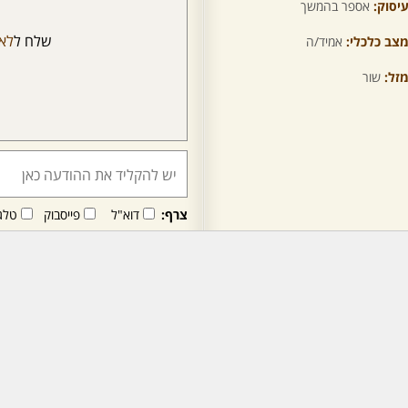
יסוק:
אספר בהמשך
שלח ל
לא
צב כלכלי:
אמיד/ה
זל:
שור
צרף:
דוא"ל
פייסבוק
טלג
חבר/ה זה/ו מקבל/ת פני
לרכישת מנוי - לחץ/י כאן