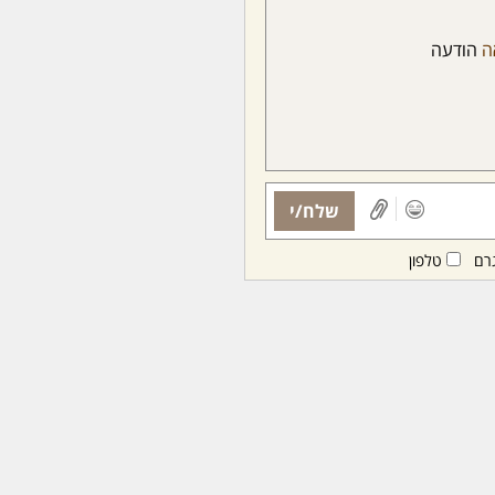
ה
הודעה
שלח/י
רם
טלפון
ות ממנויות/ים בלבד