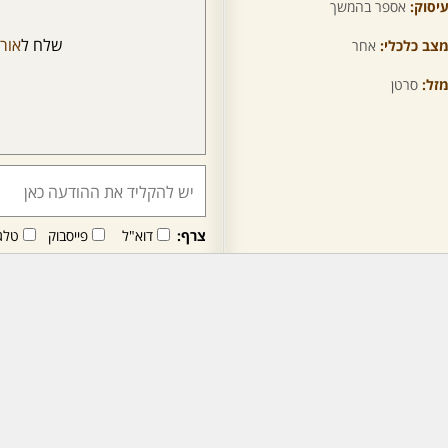
יסוק:
אספר בהמשך
שלח ל
אור
צב כלכלי:
אחר
זל:
סרטן
צרף:
דוא"ל
פייסבוק
טלג
חבר/ה זה/ו מקבל/ת פני
לרכישת מנוי - לחץ/י כאן