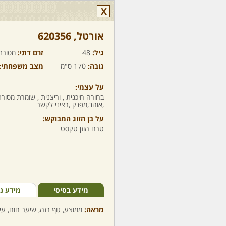
X
אורטל,‏ 620356
גיל:
48
זרם דתי:
מסורת
גובה:
170 ס"מ
מצב משפחתי:
על עצמי:
בחורה חיכנית , וריצנית , שומרת מס
,אוהב,מפנק ,רציני לקשר
על בן הזוג המבוקש:
טרם הוזן טקסט
מידע בסיסי
מידע נ
מראה:
ממוצע, גוף רזה, שיער חום, עינ