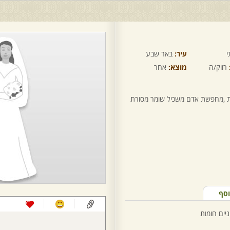
י
עיר:
באר שבע
רווק/ה
מוצא:
אחר
ורת ,מחפשת אדם משכיל שומר מסורת
וסף
יים חומות