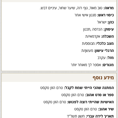
מראה:
טוב מאוד, גוף רזה, שיער שחור, עיניים דבש.
כיסוי ראש:
סגנון אישי אחר
כהן:
ישראל
עיסוק:
הנדסה ,תכנון
השכלה:
אקדמאי/ת
מצב כלכלי:
מבוסס/ת
הרגלי עישון:
מעשן/ת
מזל:
עקרב
מגורים:
אספר לך מאוחר יותר
מידע נוסף
המתנה שהכי הייתי שמח לקבל:
טרם הוזן טקסט
ספר או סרט אהוב:
טרם הוזן טקסט
האישיות שהייתי רוצה לפגוש:
טרם הוזן טקסט
שיר אהוב:
טרם הוזן טקסט
תאריך לידה עברי:
חשון תשל"ד