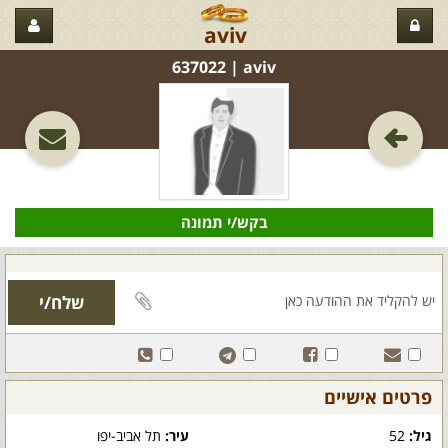
aviv
aviv‏ | 637022
בקש/י תמונה
פרטים אישיים
גיל:
52
עיר:
תל אביב-יפו