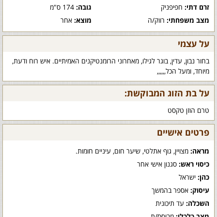
זרם דתי:
חפיפניק
גובה:
174 ס"מ
מצב משפחתי:
רווק/ה
מוצא:
אחר
על עצמי
בחור נבון, עדין, בוגר לגילו, מאחרוני הרומנטיקנים האמיתיים. איש רוח ודעת,
מיוחד, ומעל הכל,,,,,,
על בת הזוג המבוקשת:
טרם הוזן טקסט
פרטים אישיים
מראה:
מצויין, גוף אתלטי, שיער חום, עיניים חומות.
כיסוי ראש:
סגנון אישי אחר
כהן:
ישראל
עיסוק:
אספר בהמשך
השכלה:
עד תיכונית
מצב כלכלי:
מבוסס/ת