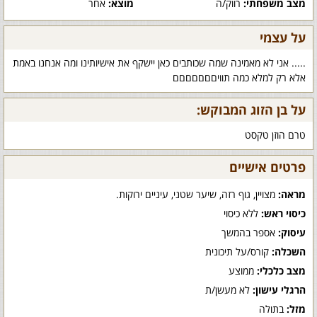
מצב משפחתי:
רווק/ה
מוצא:
אחר
על עצמי
..... אני לא מאמינה שמה שכותבים כאן יישקף את אישיותינו ומה אנחנו באמת
אלא רק למלא כמה תוויםםםםםםם
על בן הזוג המבוקש:
טרם הוזן טקסט
פרטים אישיים
מראה:
מצויין, גוף רזה, שיער שטני, עיניים ירוקות.
כיסוי ראש:
ללא כיסוי
עיסוק:
אספר בהמשך
השכלה:
קורס/על תיכונית
מצב כלכלי:
ממוצע
הרגלי עישון:
לא מעשן/ת
מזל:
בתולה