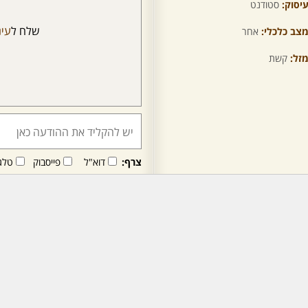
יסוק:
סטודנט
שלח ל
עינ
צב כלכלי:
אחר
זל:
קשת
צרף:
דוא"ל
פייסבוק
טלג
חבר/ה זה/ו מקבל/ת פני
לרכישת מנוי - לחץ/י כאן