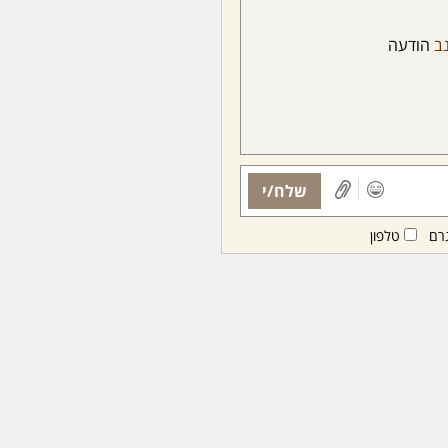
ב
הודעה
שלח/י
רם
טלפון
ות ממנויות/ים בלבד