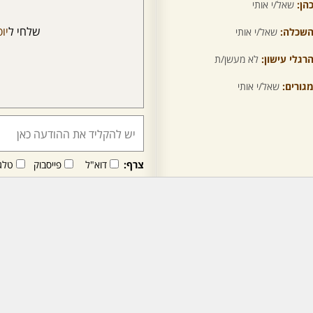
הן:
שאל/י אותי
שלחי ל
יו
שכלה:
שאל/י אותי
רגלי עישון:
לא מעשן/ת
גורים:
שאל/י אותי
צרף:
דוא"ל
פייסבוק
טלג
חבר/ה זה/ו מקבל/ת פני
לרכישת מנוי - לחץ/י כאן