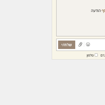
סף
הודעה
שלח/י
רם
טלפון
ות ממנויות/ים בלבד