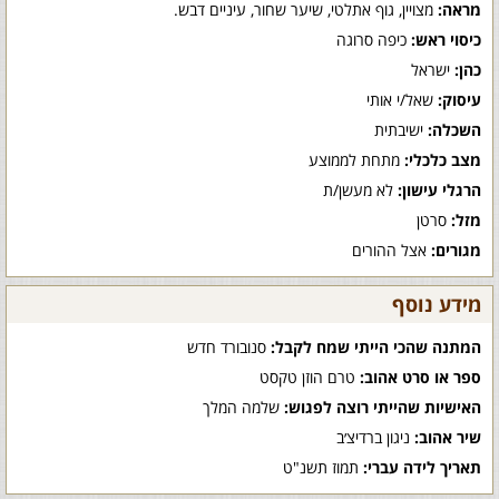
מראה:
מצויין, גוף אתלטי, שיער שחור, עיניים דבש.
כיסוי ראש:
כיפה סרוגה
כהן:
ישראל
עיסוק:
שאל/י אותי
השכלה:
ישיבתית
מצב כלכלי:
מתחת לממוצע
הרגלי עישון:
לא מעשן/ת
מזל:
סרטן
מגורים:
אצל ההורים
מידע נוסף
המתנה שהכי הייתי שמח לקבל:
סנובורד חדש
ספר או סרט אהוב:
טרם הוזן טקסט
האישיות שהייתי רוצה לפגוש:
שלמה המלך
שיר אהוב:
ניגון ברדיצ׳ב
תאריך לידה עברי:
תמוז תשנ"ט