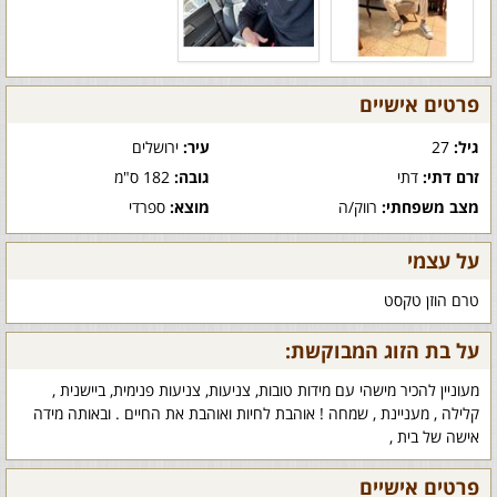
פרטים אישיים
גיל:
27
עיר:
ירושלים
זרם דתי:
דתי
גובה:
182 ס"מ
מצב משפחתי:
רווק/ה
מוצא:
ספרדי
על עצמי
טרם הוזן טקסט
על בת הזוג המבוקשת:
מעוניין להכיר מישהי עם מידות טובות, צניעות, צניעות פנימית, ביישנית ,
קלילה , מעניינת , שמחה ! אוהבת לחיות ואוהבת את החיים . ובאותה מידה
אישה של בית ,
פרטים אישיים