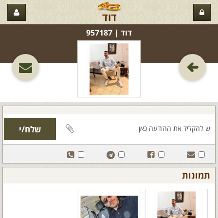
דוד
דוד‏ | 957187
תמונות