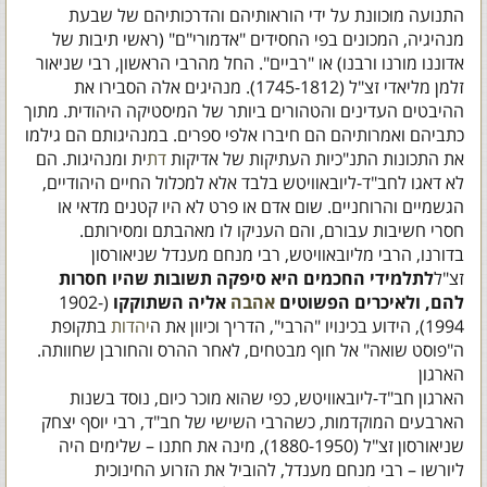
התנועה מוּכוונת על ידי הוראותיהם והדרכותיהם של שבעת
מנהיגיה, המכונים בפי החסידים "אדמורי"ם" (ראשי תיבות של
אדוננו מורנו ורבנו) או "רביים". החל מהרבי הראשון, רבי שניאור
זלמן מליאדי זצ"ל (1745-1812). מנהיגים אלה הסבירו את
ההיבטים העדינים והטהורים ביותר של המיסטיקה היהודית. מתוך
כתביהם ואמרותיהם הם חיברו אלפי ספרים. במנהיגותם הם גילמו
את התכונות התנ"כיות העתיקות של אדיקות
דת
ית ומנהיגות. הם
לא דאגו לחב"ד-ליובאוויטש בלבד אלא למכלול החיים היהודיים,
הגשמיים והרוחניים. שום אדם או פרט לא היו קטנים מדאי או
חסרי חשיבות עבורם, והם העניקו לו מאהבתם ומסירותם.
בדורנו, הרבי מליובאוויטש, רבי מנחם מענדל שניאורסון
זצ"ל
לתלמידי החכמים היא סיפקה תשובות שהיו חסרות
להם, ולאיכרים הפשוטים
אהבה
אליה השתוקקו
(1902-
1994), הידוע בכינויו "הרבי", הדריך וכיוון את ה
יהדות
בתקופת
ה"פוסט שואה" אל חוף מבטחים, לאחר ההרס והחורבן שחוותה.
הארגון
הארגון חב"ד-ליובאוויטש, כפי שהוא מוכר כיום, נוסד בשנות
הארבעים המוקדמות, כשהרבי השישי של חב"ד, רבי יוסף יצחק
שניאורסון זצ"ל (1880-1950), מינה את חתנו – שלימים היה
ליורשו – רבי מנחם מענדל, להוביל את הזרוע החינוכית