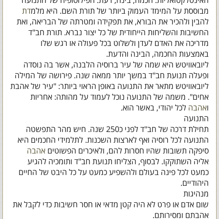
האינטלקטואליות: חכמה, בינה, דעת. הפילוסופיה של התנועה
מבוססת על המימד העמוק ביותר של תורת השם. היא מלמ
דת
להבין ולהכיר את הבורא, את תפקידה ומטרתה של הבריאה, ואת
החשיבות והשליחות הייחודית של כל יצור נברא. תורת חב"ד
מדריכה את האדם לעדן ולשלוט בכל פעולה או רגש שלו
באמצעות החכמה, הבינה והדעת.
ליובאוויטש היא שמה של עיר ברוסיה הלבנה, אשר בה נוסדה
ופעלה תנועת חב"ד במשך יותר ממאה שנה. פירושה של המילה
ליובאוויטש מתאר את התנועה באופן הראוי ביותר: "עיר של אהבת
אחים". משמה של התנועה נוכל לעמוד על מהותה: אחריות
ו
אהבה
לכל יהודי, באשר הוא.
התנועה
תחילת דרכה של חב"ד לפני כ250 שנה. חיש מהר התפשטה
התנועה לכל רוסיה ואף לארצות השכנות. לתלמידי החכמים היא
סיפקה תשובות שהיו חסרות להם, ולאיכרים הפשוטים
אהבה
אליה השתוקקו. לבסוף, הצליחו תנועת חב"ד ותומכיה להגיע
כמעט לכל פינה בעולם ולהשפיע כמעט על כל היבט של החיים
היהודיים.
מנהיגות
שום אדם או פרט לא היה קטן מדאי או חסר חשיבות כדי לקבל את
אהבתם ומסירותם.