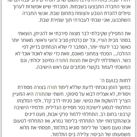
אנשי החברה התבצעו בשבתות. הסברתי שיש אפשרות לערוך
טיולים להכרת הטבע והצומח בתחום שבת. אנשי החברה
השתכנעו, ואני שבתי לעבו
דת
י תוך שמירת שבת.
את התפילין שקיבלתי לבר מצווה סירבתי אז להניחן, הוצאתי
בסתר מבית הוריי, וכל יום כרכתין סביב זרועי וראשי. מאוחר יותר
כאשר כבר ידעתי יותר, הסתבר לי שלא הנחתים בדיוק לפי
ההלכה... הפכתי צמחוני מאונס, וזאת כדי שלא לאכול אוכל לא
כשר. השתדלתי לקיים את
מצוות
ה
תורה
כמיטב יכולתי, וגם
המשכתי לעמוד בקשרי מכתבים עם ראש הישיבה.
לחזות בנועם ה'
במשך הזמן נוכחתי לדעת שללא לימוד
תורה
בצורה מסודרת
ויסודית, לא אצליח לבוא על סיפוקי. חשתי שה
תורה
היא המעיין
הצריך להשקות את נפשי. שוב פניתי לרב קלר, ולפי המלצתו
החלטתי לנסוע לישיבת כפר חסידים הגלילית. תלמידי הישיבה
קרבוני בחום רב. התחלתי ללמוד פרקי אבות, מעט דינים
וכשהתקדמתי יותר התחלתי בלימוד גמרא, ואז התחלתי לטעום
אותו טעם משכר של לימוד סוגיא בתלמוד, תפסתי את מלוא
משמעותו של הביטוי: צלילה בים התלמוד.