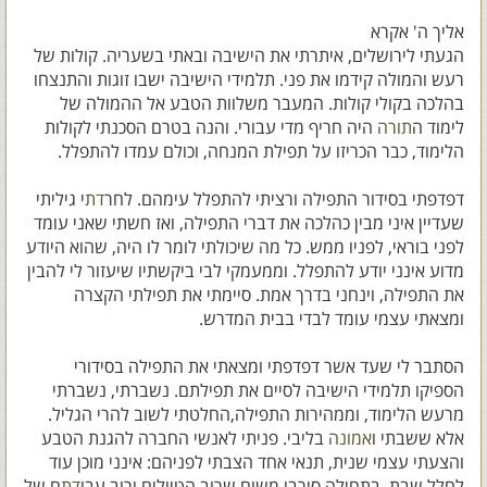
אליך ה' אקרא
הגעתי לירושלים, איתרתי את הישיבה ובאתי בשעריה. קולות של
רעש והמולה קידמו את פני. תלמידי הישיבה ישבו זוגות והתנצחו
בהלכה בקולי קולות. המעבר משלוות הטבע אל ההמולה של
לימוד ה
תורה
היה חריף מדי עבורי. והנה בטרם הסכנתי לקולות
הלימוד, כבר הכריזו על תפילת המנחה, וכולם עמדו להתפלל.
דפדפתי בסידור התפילה ורציתי להתפלל עימהם. לחר
דת
י גיליתי
שעדיין איני מבין כהלכה את דברי התפילה, ואז חשתי שאני עומד
לפני בוראי, לפניו ממש. כל מה שיכולתי לומר לו היה, שהוא היודע
מדוע אינני יודע להתפלל. וממעמקי לבי ביקשתיו שיעזור לי להבין
את התפילה, וינחני בדרך אמת. סיימתי את תפילתי הקצרה
ומצאתי עצמי עומד לבדי בבית המדרש.
הסתבר לי שעד אשר דפדפתי ומצאתי את התפילה בסידורי
הספיקו תלמידי הישיבה לסיים את תפילתם. נשברתי, נשברתי
מרעש הלימוד, וממהירות התפילה,החלטתי לשוב להרי הגליל.
אלא ששבתי ו
אמונה
בליבי. פניתי לאנשי החברה להגנת הטבע
והצעתי עצמי שנית, תנאי אחד הצבתי לפניהם: אינני מוכן עוד
לחלל שבת. בתחילה סירבו משום שרוב הטיולים ורוב עבו
דת
ם של