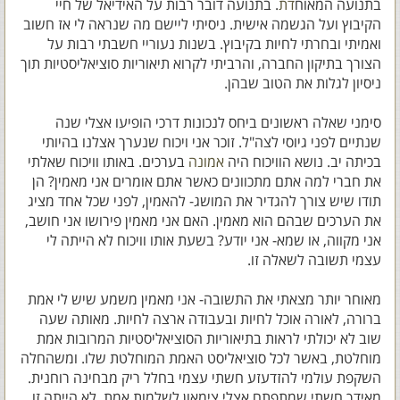
בתנועה המאוח
דת
. בתנועה דובר רבות על האידיאל של חיי
הקיבוץ ועל הגשמה אישית. ניסיתי ליישם מה שנראה לי אז חשוב
ואמיתי ובחרתי לחיות בקיבוץ. בשנות נעוריי חשבתי רבות על
הצורך בתיקון החברה, והרביתי לקרוא תיאוריות סוציאליסטיות תוך
ניסיון לגלות את הטוב שבהן.
סימני שאלה ראשונים ביחס לנכונות דרכי הופיעו אצלי שנה
שנתיים לפני גיוסי לצה"ל. זוכר אני ויכוח שנערך אצלנו בהיותי
בכיתה יב. נושא הוויכוח היה
אמונה
בערכים. באותו וויכוח שאלתי
את חברי למה אתם מתכוונים כאשר אתם אומרים אני מאמין? הן
תודו שיש צורך להגדיר את המושג- להאמין, לפני שכל אחד מציג
את הערכים שבהם הוא מאמין. האם אני מאמין פירושו אני חושב,
אני מקווה, או שמא- אני יודע? בשעת אותו וויכוח לא הייתה לי
עצמי תשובה לשאלה זו.
מאוחר יותר מצאתי את התשובה- אני מאמין משמע שיש לי אמת
ברורה, לאורה אוכל לחיות ובעבודה ארצה לחיות. מאותה שעה
שוב לא יכולתי לראות בתיאוריות הסוציאליסטיות המרובות אמת
מוחלטת, באשר לכל סוציאליסט האמת המוחלטת שלו. ומשהחלה
השקפת עולמי להזדעזע חשתי עצמי בחלל ריק מבחינה רוחנית.
מאידך חשתי שמתפתח אצלי צימאון לשלמות אמת. לא הייתה זו