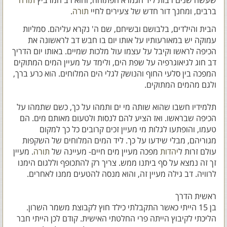
שעשה שנים רבות ליד הגמרא הפתוחה, והוא רב המרביץ
תורה
ברבים, ומחנך דור חדש של צעירים לחיי
תורה
.
הבית והילדים, בלבושם ובשיחם, שם ה' נקרא עליהם. סמליות
עמוקה יש במאורעותיו על אותו יום בו חבש דב לראשונה את
הכיפה לראשו וקיבל על עצמו עול מלכות שמיים. באותו יום הדריך
דב חוג לגיאוגרפיה על שפת הים, ולימד על מעיין המים המתוקים
המפכה בין סלעי החוף והנושק לגלי הים המלוחים. הוא כרע ברך,
ולגם מהמים המתוקים.
תלמידיו חשבו שהוא שותה מי ים ותמהו על כך, כשם שתמהו על
הכיפה שבראשו. ואז הציע להם לנסות ולטעום מאותם מים. הם
טעמו, והופתעו לגלות מי מעיין זכים קרובים כל כך למקום
מגוריהם, מבלי שידעו על כך. ליד המים המלוחים של השקפות
עולם זרות ל
יהדות
מפכה מעיין מים חיים- מעיינה של
תורה
. מעיין
זך זה נמצא על סף ביתנו ממש. צריך רק להתכופף וללגום הימנו
לרוויה. דב גילה מעיין זה, והוא מנסה להטעים ממנו לאחרים.
ראשית הדרך
בן 15 הייתי כאשר התקבלתי כילד חוץ לקבוצת משמר השרון.
הליכתי לקיבוץ הייתה פרי החלטתי האישית. קודם לכן הייתי חבר