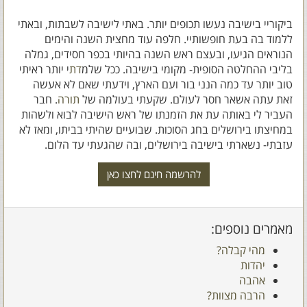
ביקוריי בישיבה נעשו תכופים יותר. באתי לישיבה לשבתות, ובאתי
ללמוד בה בעת חופשותיי. חלפה עוד מחצית השנה והימים
הנוראים הגיעו, ובעצם ראש השנה בהיותי בכפר חסידים, גמלה
בליבי ההחלטה הסופית- מקומי בישיבה. ככל שלמ
דת
י יותר ראיתי
טוב יותר עד כמה הנני בור ועם הארץ, וידעתי שאם לא אעשה
זאת עתה אשאר חסר לעולם. שקעתי בעולמה של
תורה
. חבר
העביר לי באותה עת את הזמנתו של ראש הישיבה לבוא ולשהות
במחיצתו בירושלים בחג הסוכות. שבועיים שהיתי בביתו, ומאז לא
עזבתי- נשארתי בישיבה בירושלים, ובה שהגעתי עד הלום.
להרשמה חינם לחצו כאן
מאמרים נוספים:
מהי קבלה?
יהדות
אהבה
הרבה מצוות?