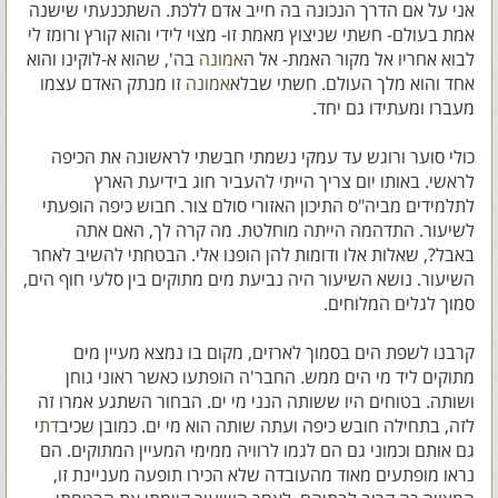
אני על אם הדרך הנכונה בה חייב אדם ללכת. השתכנעתי שישנה
אמת בעולם- חשתי שניצוץ מאמת זו- מצוי לידי והוא קורץ ורומז לי
לבוא אחריו אל מקור האמת- אל ה
אמונה
בה', שהוא א-לוקינו והוא
אחד והוא מלך העולם. חשתי שבלא
אמונה
זו מנתק האדם עצמו
מעברו ומעתידו גם יחד.
כולי סוער ורוגש עד עמקי נשמתי חבשתי לראשונה את הכיפה
לראשי. באותו יום צריך הייתי להעביר חוג בידיעת הארץ
לתלמידים מביה"ס התיכון האזורי סולם צור. חבוש כיפה הופעתי
לשיעור. התדהמה הייתה מוחלטת. מה קרה לך, האם אתה
באבל?, שאלות אלו ודומות להן הופנו אלי. הבטחתי להשיב לאחר
השיעור. נושא השיעור היה נביעת מים מתוקים בין סלעי חוף הים,
סמוך לגלים המלוחים.
קרבנו לשפת הים בסמוך לארזים, מקום בו נמצא מעיין מים
מתוקים ליד מי הים ממש. החבר'ה הופתעו כאשר ראוני גוחן
ושותה. בטוחים היו ששותה הנני מי ים. הבחור השתגע אמרו זה
לזה, בתחילה חובש כיפה ועתה שותה הוא מי ים. כמובן שכיב
דת
י
גם אותם וכמוני גם הם לגמו לרוויה ממימי המעיין המתוקים. הם
נראו מופתעים מאוד מהעובדה שלא הכירו תופעה מעניינת זו,