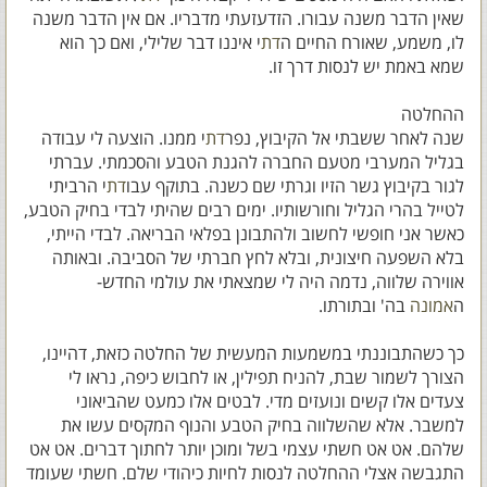
שאין הדבר משנה עבורו. הזדעזעתי מדבריו. אם אין הדבר משנה
לו, משמע, שאורח החיים ה
דת
י איננו דבר שלילי, ואם כך הוא
שמא באמת יש לנסות דרך זו.
ההחלטה
שנה לאחר ששבתי אל הקיבוץ, נפר
דת
י ממנו. הוצעה לי עבודה
בגליל המערבי מטעם החברה להגנת הטבע והסכמתי. עברתי
לגור בקיבוץ גשר הזיו וגרתי שם כשנה. בתוקף עבו
דת
י הרביתי
לטייל בהרי הגליל וחורשותיו. ימים רבים שהיתי לבדי בחיק הטבע,
כאשר אני חופשי לחשוב ולהתבונן בפלאי הבריאה. לבדי הייתי,
בלא השפעה חיצונית, ובלא לחץ חברתי של הסביבה. ובאותה
אווירה שלווה, נדמה היה לי שמצאתי את עולמי החדש-
ה
אמונה
בה' ובתורתו.
כך כשהתבוננתי במשמעות המעשית של החלטה כזאת, דהיינו,
הצורך לשמור שבת, להניח תפילין, או לחבוש כיפה, נראו לי
צעדים אלו קשים ונועזים מדי. לבטים אלו כמעט שהביאוני
למשבר. אלא שהשלווה בחיק הטבע והנוף המקסים עשו את
שלהם. אט אט חשתי עצמי בשל ומוכן יותר לחתוך דברים. אט אט
התגבשה אצלי ההחלטה לנסות לחיות כיהודי שלם. חשתי שעומד