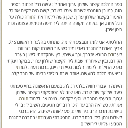
ספר ההלכה קיצור שולחן ערוך ואמר לי: עשה ככל הכתוב בספר
הזה. כמו כן הוזמנתי לשבות אצלו בשבת. קשה היה לקיים את כל
האמור בקיצור שולחן ערוך, שכן קשה ללמוד את ה
תורה
כולה על
רגל אחת, אך באותה תקופה הייתה לי דחיפה פנימית עצומה וכוח
רצון איתן.
החלטתי- אני לומד ומבצע ויהי מה. פתחתי בהלכה הראשונה: לכן
צריך האדם להתגבר כארי ומיד כשיעור משנתו יקום בזריזות
לעבו
דת
הבורא יתברך. וכך עשיתי, בין שהקדמתי לישון בערב
הקודם, ובין שאיחרתי שבת ליד הקיצור שולחן ערוך, בבוקר זינקתי
כארי. החילותי ללמוד הלכות נטילת ידיים, ברכות ועוד. למ
דת
י
וביצעתי הלכה למעשה. אותה שבת ביליתי בביתו של הרב קלר.
הייתה זו עבורי חוויה בלתי רגילה. בפעם הראשונה בחיי טעמתי
טעם של קדושת שבת. מאז שוב לא הסתפקתי בקיצור שולחן
ערוך. תבעתי מהרב שיוסיף לקדמני- רוצה אני ללמוד
תורה
-
אמרתי. כשראה הרב עד היכן הדברים מגיעים, השיב לי: בן לי
בישיבת מרכז הרב בירושלים, סע לאותה ישיבה. הוא ברכני
לשלום ונתן בידי מכתב לבנו. התפטרתי מעבו
דת
י בחברה להגנת
הטבע ועליתי לירושלים.