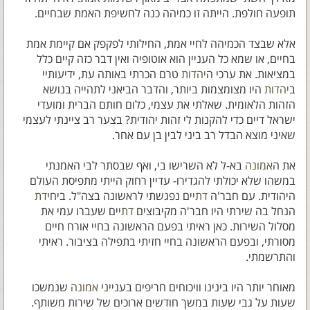
תופעה חולפת. הייתה זו כמיהה כנה לחשיפת האמת שבחיים.
אלא שבצד הכמיהה לחיי אמת, החילותי לפקפק אם קיימת אמת
בחיים, או שמא כל העניין הוא אוטופיה ואין דבר כזה קיים כלל
במציאות. את ערכי ה
יהדות
טרם הכרתי באותה עת, ידיעותיי
ב
יהדות
היו מצומצמות ביותר, והדבר הביאני לתהייה בנושא
הזהות הלאומית. שאלתי את עצמי, כלום חותם הברית ומועדי
ישראל דיים כדי להקנות לי זהות יהודית? בצער רב ציינתי לעצמי
שאיני מוצא הבדל רב ביני לבין בן עם אחר.
את ה
אמונה
בא-ל לא השרישו בי, ואף שבסתר לבי האמנתי
במשהו שלא יכולתי להגדירו- עדיין רחוק הייתי מתפיסת העולם
היהודית. עם חבר'ה
דת
יים נפגשתי לראשונה בצה"ל. ביחי
דת
הנחל בה שירתי היו חבר'ה מקיבוצים
דת
יים שעברו עמי את
מסלול השירות. כאן ראיתי בפעם הראשונה בחיי אורח חיים
מסורתי, ובפעם הראשונה בחיי חזיתי בתפילה בציבור. ראיתי
והתרשמתי.
מאוחר יותר היו בינינו וויכוחים חריפים בענייני
אמונה
שנמשכו
שעות על גבי שעות במשך חודשים ארוכים של שירות משותף.