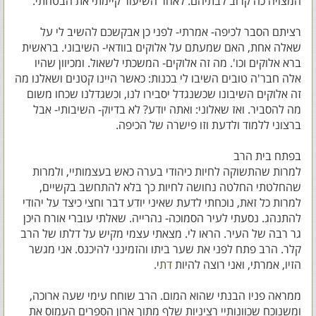
המצויה כה קרוב לבתיהם. לאחר השיעור קיימתי את הבטחתי.
רציתם הסבר לכיפה- אמרתי- לפני כן אבקשכם להשיב לי על
שאלה אחת, האם שמעתם על אלוקים בוודאי- השיבוני. בראשית
ברא אלוקים וכו'. מה זה אלוקים- המשכתי לשאול. ומכיוון שהיו
אלה חבר'ה טובים השיבו לי בכנות: כאשר היינו קטנים ושאלנו מה
זה אלוקים השיבונו שכשנגדל יסבירו לנו, וכשגדלנו שכחו משום
מה להסביר. ואז שאלוני: ואתה יודע? לא בדיוק- השיבותי- אבל
ברצוני ללמוד ולדעת וזו פישרה של הכיפה.
בפתח בית הרב
למרות שהתשוקה לחיות כיהודי בערה כאש בעצמותיי, ולמרות
שהחלטתי החלטה נחושה לחיות כך בלא להתחשב בקשיים,
למרות כל זאת, נוכחתי לדעת שאיני יודע דבר וחצי כיצד על יהודי
להתנהג. נסעתי לעיר הסמוכה- נהרייה. שאלתי עוברי אורח היכן
גר רבה של העיר. הראו לי. מצאתי עצמי מקיש על דלתו של הרב
קלר. הרב פתח לפני את שער ביתו והזמינני להיכנס. אני מגשר
הזיו, אמרתי, ואני רוצה להיות
דת
י.
ממראה פניו הבנתי שהוא המום. הרב שוחח עימי שעה ארוכה,
ומשנוכח שכוונותיי רציניות שלף מתוך ארון הספרים העמוס את