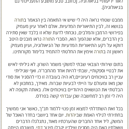
לאור ידיעותיי בגיאולוגיה. [כחובב טבע מושבע התעניינתי גם
בגיאולוגיה].
ממבט שטחי נראה היה לי שיש אי התאמה בין הנאמר ב
תורה
בנושא זה, לבין התיאוריות המדעיות. אולם לאחר עיון מעמיק
בפירושי הרמבן והמלבים, נוכחתי לדעת שלא זו בלבד שאין סתירה
בין הדברים, אלא שנהפוך הוא, הסברי ה
תורה
נראו מובנים היטב
דווקא על רקע התיאוריות המדעיות של הגיאולוגיה, ועיון מעמיק
ראשון זה ב
תורה
אימץ את החלטתי להתמיד בלימוד מקורותינו.
בתום שירותי הצבאי שבתי למשקי משמר השרון. לא גיליתי לאיש
את לבטיי וספקותיי, שבתי להיות אחד מהחבר'ה. ואף שגיליתי
עניין רב בוויכוחים רעיוניים,לא היה בעובדה זו כדי להסגיר את סודי
שכן מאז ומעולם עד הייתי לבעיות שברוח. מאידך, במתכוון לא
הבלטתי את הנושאים היהודיים בוויכוחים אלו. באותה תקופה לא
היה לי זמן רב למחשבה שכן עב
דת
י קשה בפרדס.
בכל זאת השתדלתי למצוא זמן פנוי ללמוד תנ"ך, כאשר אני ממשיך
בחתירתי לגילוי האמת שב
יהדות
. יום אחד ביושבי בחדר האוכל של
המשק, ליד אחד החברים שהערכתיו מאוד, נתגלגלו הדברים
ושאלתיו האם היה מסכים שילדיו יקבלו חינוך
דת
י. תשובתו הייתה