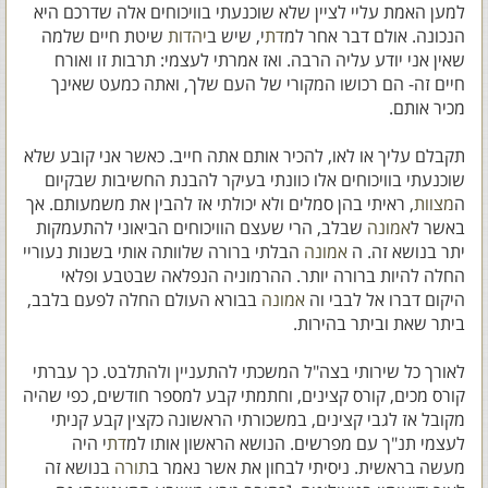
למען האמת עליי לציין שלא שוכנעתי בוויכוחים אלה שדרכם היא
הנכונה. אולם דבר אחר למ
דת
י, שיש ב
יהדות
שיטת חיים שלמה
שאין אני יודע עליה הרבה. ואז אמרתי לעצמי: תרבות זו ואורח
חיים זה- הם רכושו המקורי של העם שלך, ואתה כמעט שאינך
מכיר אותם.
תקבלם עליך או לאו, להכיר אותם אתה חייב. כאשר אני קובע שלא
שוכנעתי בוויכוחים אלו כוונתי בעיקר להבנת החשיבות שבקיום
ה
מצוות
, ראיתי בהן סמלים ולא יכולתי אז להבין את משמעותם. אך
באשר ל
אמונה
שבלב, הרי שעצם הוויכוחים הביאוני להתעמקות
יתר בנושא זה. ה
אמונה
הבלתי ברורה שלוותה אותי בשנות נעוריי
החלה להיות ברורה יותר. ההרמוניה הנפלאה שבטבע ופלאי
היקום דברו אל לבבי וה
אמונה
בבורא העולם החלה לפעם בלבב,
ביתר שאת וביתר בהירות.
לאורך כל שירותי בצה"ל המשכתי להתעניין ולהתלבט. כך עברתי
קורס מכים, קורס קצינים, וחתמתי קבע למספר חודשים, כפי שהיה
מקובל אז לגבי קצינים, במשכורתי הראשונה כקצין קבע קניתי
לעצמי תנ"ך עם מפרשים. הנושא הראשון אותו למ
דת
י היה
מעשה בראשית. ניסיתי לבחון את אשר נאמר ב
תורה
בנושא זה