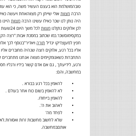
טובה
מושלמת הוא בעצם העשיר משה, כי הוא עוזר 
הרבה
מצוות
אולי שייתן רק מצווה
אחת ויעשה כאיל
היה נותן לנו שכר כאילו עשינו הרבה
מצוות
היינו 
לכן אלוקים נתן
לנו
מצוות
לכל משך היום 24
שעות כ
במקסימום
שכר
.
כמו שכתוב במסכת אבות:"רצה הקדוש
חפץ למען
צדיקו יגדיל
תורה
ויאדיר
"
בנוסף לכך אלוק
אליו בכל רגע, אלוקים רוצה שנהיה מחוברים אליו 24
התחברות כשאנו
מקיימים מצווה אנחנו מתחברים ל
ורגע, לידיעתך , גם אם אדם קשור בידיו ורגליו חסום 
במחשבה
,
והם:
•
להאמין בכל רגע בבורא .
•
לא להאמין בשום כוח אחר בעולם
.
•
להאמין בייחודו.
•
לאהוב את ה'.
•
לפחד מה'
•
שלא לחשוב מחשבות זרות
ואסורות
.
לא 
אותם
במחשבה
.