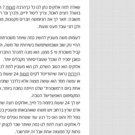
שאלה למה אלוקים נתן לנו כל כך
הרבה
מצוות
? ה
בושה? רוצים לאכול, צריך ליטול ידיים, ולברך וכו' 
תשובה: תאר לך את רוני
ומשה חברים מקטנות, מתח
ולכן רוני עובד מעט שעות
.
לעומתו משה מעוניין להשיג כמה שיותר משכורת
ול
ההיי טק שוב ושוב
משתמשת בשירותיו של משה, ולכן ה
קביל משכורת פי 5 ממנו, הוא פונה למנהל החברה ומתלונן על
כמובן יסביר לו שככל שעובדים
יותר מקבלים יותר
.
אלוקים הוא הטוב השלם, לכן הוא מעוניין לתת לנ
ה
יהדות
נראה שיהודי
יכול לקיים
מצוות
24
שעות בי
או עושה חסד הוא עושה מצווה אלא כל
דבר שמכשיר
אחת ביום ה"משכורת" שלנו הייתה נמוכה ביותר
,
ו
המקסימום האפשרי
של הטבה
.
יש לך 24 שעות ביממה כל חייך, ואלוקים רוצה שתקבל שכר על כל 24
אדם שרץ ברחוב ויש משהו שאוהב
אותו ומעוניין 
נופל לו? והופ הופ כל רגע עוד שטרות נופלים על
לי
.
אלוקים רוצה לתת לנו כמה שיותר שכר לכן
נתן ל
פחות קל ממצווה אחת אבל זה יותר
שכר
.