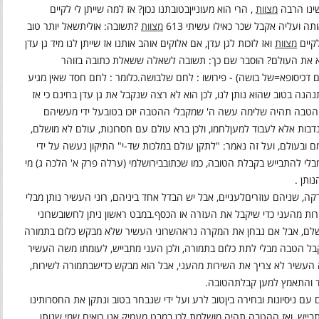
ינו הרבה
מצוות
,
הרי הוא מעוניין
בטובתנו נכון? אז למה שייתן לי לקיים
 ועליה אקבל שכר כאילו עשיתי 613
מצוות
?
תשובה: אולי
תשאל יותר טוב
קיים
מצוות
ואז לזכות לגן עדן
,
אם אלוקים אוהב אותנו אז שייתן לנו מיד גן עדן
א את העולם
?
הוסבר שם כך
:
תשובה לשאלה ששאלת כתובה בזוהר
דכיסופא=של בושה) - פירושו : לחם של
בושה
.
כלומר : לחם חסד שאין מגיע
נהנה בטוב שהוא נותן לנו, לכן הוא לא רצה שנקבל את גן עדן בחינם כי אז
הטבה תהיה שלימה עשה ה' שמקבלי ההטבה יזכו בטוב
על ידי מעשיהם
נדבות אלא לעבוד למען
לחמו, ולכן ברא עולם עם חסרונות, עולם לא מושלם,
ובעולם, ועל זה נאמר: "לתקן עולם במלכות שד-י" התיקון נעשה על ידי
ב מבלי להתבייש בקבלת הטובה, כמו שכתוב
בירושלמי (ערלה פרק א' הלכה ג) מי
נותן
.
לעניים, אבל יש הבדל אחד ביניהם, רוני העשיר נותן מבלי
ות מהעני כדי שיקבל את העזרה או הכסף
.
במבט ראשון ניתן לחשוב
שרוני
שלם, אבל אם נבחן את המקרה נראה
שרוני העשיר שלא מבקש כלום בתמורה
ל הטבה מבלי לתת כלום בתמורה, ולכן העני מתבייש, לעומתו משה העשיר
 העשיר לא צריך את השירות מהעני, אבל הוא מבקש כדי
שבתמורה לשירות,
בד והתאמץ למען קבלת
הטובה
.
ם ניסיונות ובחירה בין
טוב לרע ועל ידי שנבחר בטוב ונתקן את החסרותינו
בייש, ואז ההטבה תהיה מושלמת
.
לכן במבט מעמיק אנו רואים שמי שנותן