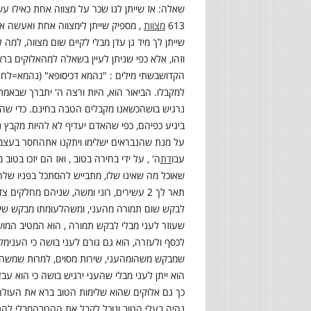
שאלה: אז שייתן לנו שכר על מצווה אחת כאילו עש
613
מצוות
,
מספיק שייתן לי
מצווה אחת ואעשה אותה
שייתן לך מיד גן עדן מבלי לקיים שום מצווה, למה ל
וזהו, אלא כפי שניתן לעיין בשאלה למה
אלוקים בר
הקדוש
בשתי מילים : "נהמא דכיסופא
"
(נהמא=לחם 
למקבלו. הביאור הוא, היות ורצה ה' יתברך שבאמת
נרגיש בושה
כשאנו מקבלים הטבה בחינם
.
כדי שה
ביגיע כפיהם, כפי שהאדם יעדיף לא להיות מקבץ 
על מנת שהנבראים ישלימו ויתקנו את
החסר בעצמם 
עבו
דת
ה' , על ידי בחירה בטוב , ואז הם יזכו בטו
שאוכל מה שאינו שלו, מתבייש להסתכל בפניו של
ה
תאר לך 2 עשירים, רוני ומשה, שניהם מחלקים צדקה, שניהם עוזרים
לבקש שום תמורה מהעני, ומשה
לעומתו מבקש שיר
שעוזר לעני מבלי לבקש תמורה , הוא המטיב המו
לכסף ולעזרה, הוא גם גורם לעני בושה כי העני
מקב
שמבקש משהו
מהעני, שירות מסוים, למרות שמשה
הוא ייתן לעני מבלי שהעני ירגיש בושה כי הוא ע
כך גם אלוקים שהוא שלימות הטוב ברא את העולם ע
נהיה בעלי הטוב ונוכל לקבל את ההטבה
מבלי להת