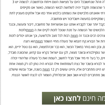
 וזהו? שנחשוב
כל היום על מציאות השם וייחודו וכו
'
תשובה: לנשמה יש 3
 שהנשמה תקבל יהיה לשלושה לבושי הנשמה, כאשר אנו מקיימים
תי אז
אנחנו מלבישים את נשמתנו בלבוש אחד כמו אבל אלוקים מעוניין לתת
שמקיימים במעשה ויש
בדיבור ויש ומחשבה
.
בל יותר שכר לכן
ברא אותנו עם אפשרויות של מחשבה, דיבור ומעשה, וכנגד
הלבושים של הנשמה על מנת שנוכל לזכות לקיים את ה
מצוות
ולזכות
רכים רבים וכנגד זה
מצוות
רבות לכל מצב ולכל
שעה, וכך אנחנו יכולים לזכות
ות אל הבורא
.
קח דוגמא של פעולה מחיי השומר
מצוות
הוא רוצה
ם, ובכן הוא בוחר במאכל הכשר, הוא כבר זוכה
למצווה, הוא גם נוטל ידיים, הוא
שר נוסף
לבורא ובשכר מצווה, לכן עם ישראל נקרא עם קדוש, שהכוונה מובדל,
ם, כל בעל חי מיד אוכל מבלי לחשוב, לעומת זאת כל פעולה של
יהודי יכולה
ר לבורא ובשכר של נצח
.
לעומת
זאת אילו הבורא היה נותן לנו רק מצווה אחת
 היינו מתחברים אליו, והיינו עושים רק 12
מצוות
בשנה, אבל עכשיו שיש
לנו
וב מתחברים לבורא ושוב ושוב זוכים
לחלק השמור לנו לנצח לאושר הנצחי.
ה חינם
לחצו כאן