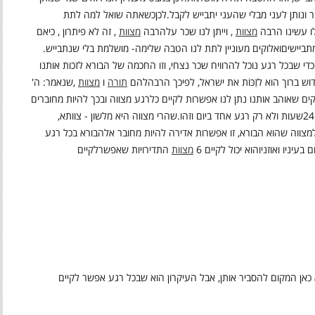
ונותן לעני מבלי שהעני יתבייש לקבל
.
לכן
כשאתה שואל למה לתת
ו עשינו הרבה
מצוות
,
וייתן לנו שכר על
הרבה
מצוות
,
זה לא פיתרון , כי
אם
מתביישים
ואלוקים מעוניין לתת לנו הטבה שלימה- מושלמת בלי שנתבייש
.
די שבכל רגע נוכל להרוויח שכר נצחי, וזו החכמה של הבורא לזכות אותנו
 ברוך הוא לזַכּוֹת את ישראל, לפיכך הרבה
להם
תורה
ו
מצוות
,
שנאמר: ה'
ים שאוהב אותנו נתן לנו אפשרות לקיים כל
רגע מצווה ובכך להיות מחוברים
שעות ולא רק רגע אחד ביום וזהו
.
שהרי מצווה היא מלשון - צוותא,
מצווה שהוא הבורא, זו אפשרות אדירה להיות מחובר אל
הבורא בכל רגע
בעיניו ואוזניו
הוא יכול לקיים 6
מצוות
התדירויות שאפשר
לקיים
כאן המקום להסביר אותן, אבל העיקרון הוא שבכל רגע אפשר לקיים