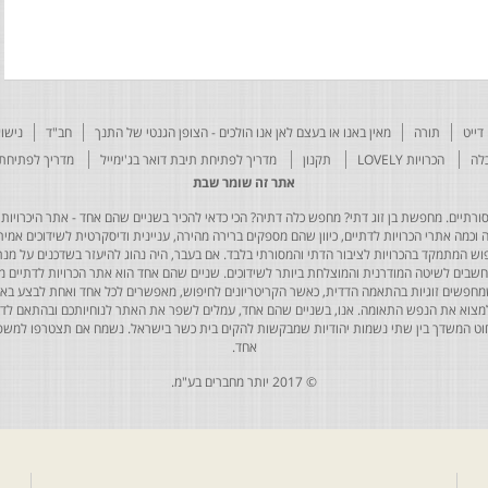
דייט
תורה
מאין באנו או בעצם לאן אנו הולכים - הצופן הגנטי של התנך
חב"ד
נישוא
לה
הכרויות LOVELY
תקנון
מדריך לפתיחת תיבת דואר בג'ימייל
מדריך לפתיחת 
אתר זה שומר שבת
רתיים. מחפשת בן זוג דתי? מחפש כלה דתיה? הכי כדאי להכיר בשניים שהם אחד - אתר היכרויות 
כמה אתרי הכרויות לדתיים, כיוון שהם מספקים ברירה מהירה, עניינית ודיסקרטית לשידוכים אמיתי
יפוש המתמקד בהכרויות לציבור הדתי והמסורתי בלבד. אם בעבר, היה נהוג להיעזר בשדכנים על מנת 
 נחשבים לשיטה המודרנית והמוצלחת ביותר לשידוכים. שניים שהם אחד הוא אתר הכרויות לדתיים
ת שמחפשים זוגיות בהתאמה הדדית, כאשר הקריטריונים לחיפוש, מאפשרים לכל אחד ואחת לבצע באת
למצוא את הנפש התאומה. אנו, בשניים שהם אחד, עמלים לשפר את האתר לנוחיותכם ובהתאם לדריש
 החוט המשדך בין שתי נשמות יהודיות שמבקשות להקים בית כשר בישראל. נשמח אם תצטרפו למשפ
אחד.
© 2017 יותר מחברים בע"מ.