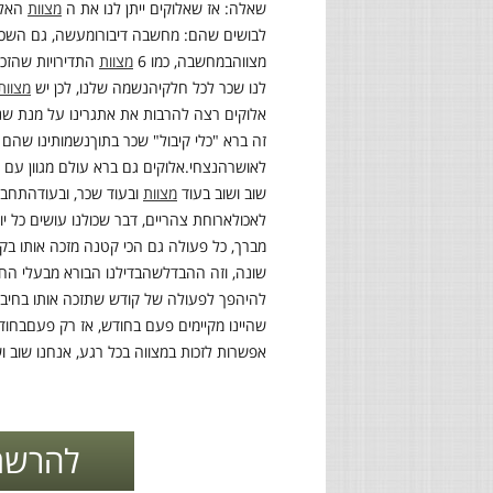
שאלה: אז שאלוקים ייתן לנו את ה
מצוות
האלה
לבושים שהם: מחשבה דיבור
ומעשה, גם השכר
מצווה
במחשבה, כמו 6
מצוות
התדירויות שהזכר
לנו שכר לכל חלקי
הנשמה שלנו, לכן יש
מצוות
אלוקים רצה להרבות את אתגרינו על מנת שנק
זה ברא "כלי קיבול" שכר בתוך
נשמותינו שהם 
לאושר
הנצחי
.
אלוקים גם ברא עולם מגוון עם צ
שוב ושוב בעוד
מצוות
ובעוד שכר, ובעוד
התחבר
לאכול
ארוחת צהריים, דבר שכולנו עושים כל יו
מברך, כל פעולה גם הכי קטנה מזכה אותו בק
שונה, וזה ההבדל
שהבדילנו הבורא מבעלי החיי
להיהפך לפעולה של קודש שתזכה אותו בחיבו
שהיינו מקיימים פעם בחודש, אז רק פעם
בחודש
אפשרות לזכות במצווה בכל רגע, אנחנו שוב וש
להרשמ