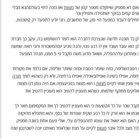
אם לא מספיק שייתן
לנו מספר קטן של
מצוות
ואז נזכה לחיי בעולם
הבא מבלי
רוצים קמים בבוקר יש
תפילה ותפילין וכו'
ילים לעבוד במפעל היי טק, של מחשבים, רוני יודע לתפעל רק 2
תוכנות,
כן כל תוכנה חדשה שנצרכת לחברה הוא לומד להשתמש בה, עקב כך חברת
וא עובד ועובד אין לו רגע פנוי, והנה מגיע יום
המשכורת ורוני רואה שמשה
ההפליה, ושואל מדוע משה מקבל פי 5 ממנו, מנהל המפעל
ו הטבה
שלימה, כמה שיותר הטבה וכמה שיותר שלימה, אם נלמד את מקורות
ממה, אפילו בשינה ואפילו
באכילה ואפילו ברחיצה, ולא רק כשהוא לומד
תורה
 ומכין אותו לקיים
מצוות
ו הוא מצווה בפני
עצמה
.
אם היה נותן לנו מצווה
אלוקים מתוקף שלמותו, כשהוא מעוניין להטיב הוא מעוניין להטיב את
שעות כי הוא מעוניין להטיב לך את המקסימום
.
תאר לך
בטובתו אז הוא זורק לו כל רגע שקית שטרות של כסף, והוא מתפלא מהיכן
זה
יו, האם הוא ישאל את עצמו למה
נופלים עלי, אולי פעם אחת בשנה מספיק
כל מצב ולכל איבר
מצוות
לקיים על מנת שכל
אחד מאיתנו יזכה לשכר
נכון שזה