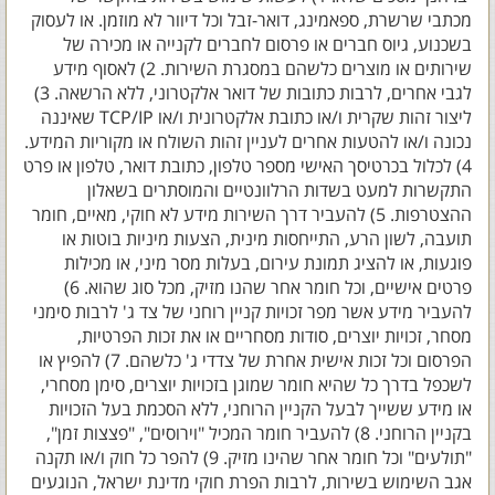
מכתבי שרשרת, ספאמינג, דואר-זבל וכל דיוור לא מוזמן. או לעסוק
בשכנוע, גיוס חברים או פרסום לחברים לקנייה או מכירה של
שירותים או מוצרים כלשהם במסגרת השירות. 2) לאסוף מידע
לגבי אחרים, לרבות כתובות של דואר אלקטרוני, ללא הרשאה. 3)
ליצור זהות שקרית ו/או כתובת אלקטרונית ו/או TCP/IP שאיננה
נכונה ו/או להטעות אחרים לעניין זהות השולח או מקוריות המידע.
4) לכלול בכרטיסך האישי מספר טלפון, כתובת דואר, טלפון או פרט
התקשרות למעט בשדות הרלוונטיים והמוסתרים בשאלון
ההצטרפות. 5) להעביר דרך השירות מידע לא חוקי, מאיים, חומר
תועבה, לשון הרע, התייחסות מינית, הצעות מיניות בוטות או
פוגעות, או להציג תמונת עירום, בעלות מסר מיני, או מכילות
פרטים אישיים, וכל חומר אחר שהנו מזיק, מכל סוג שהוא. 6)
להעביר מידע אשר מפר זכויות קניין רוחני של צד ג' לרבות סימני
מסחר, זכויות יוצרים, סודות מסחריים או את זכות הפרטיות,
הפרסום וכל זכות אישית אחרת של צדדי ג' כלשהם. 7) להפיץ או
לשכפל בדרך כל שהיא חומר שמוגן בזכויות יוצרים, סימן מסחרי,
או מידע ששייך לבעל הקניין הרוחני, ללא הסכמת בעל הזכויות
בקניין הרוחני. 8) להעביר חומר המכיל "וירוסים", "פצצות זמן",
"תולעים" וכל חומר אחר שהינו מזיק. 9) להפר כל חוק ו/או תקנה
אגב השימוש בשירות, לרבות הפרת חוקי מדינת ישראל, הנוגעים