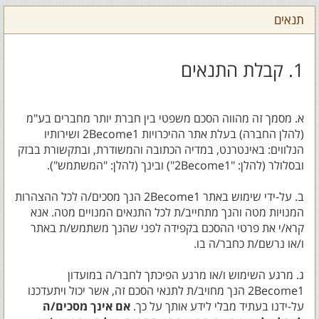
תנאים
1. קבלת התנאים
א. מסמך זה מהווה הסכם משפטי בין חברת יותר מחברים בע"מ
(להלן החברה) בעלת אתר ההיכרויות 2Become1 ושירותיו
הנלווים: באינטרנט, במדיה הכתובה והמשודרת, ובתקשורת בבזק
ובסלולר (להלן: "2Become1") ובינך (להלן: "המשתמש").
ב. על-ידי שימוש באתר 2Become1 הנך מסכים/ה לכל ההצהרות
המנויות מטה והנך מתחייב/ת לכל התנאים המנויים מטה. אנא
קרא/י את פרטי ההסכם בקפידה לפני שהנך משתמש/ת באתר
ו/או נרשם/ת כחבר/ה בו.
ג. מרגע השימוש ו/או מרגע הפיכתך לחבר/ה במועדון
2Become1 הנך מחויב/ת לתנאי הסכם זה, אשר יכול ויתעדכנו
על-ידנו בעתיד מבלי לידע אותך על כך.
אם אינך מסכים/ה