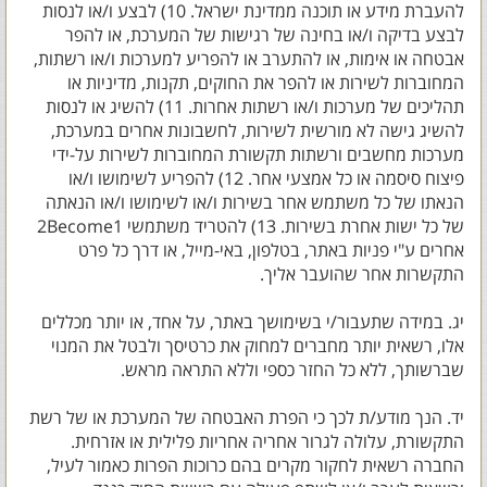
להעברת מידע או תוכנה ממדינת ישראל. 10) לבצע ו/או לנסות
לבצע בדיקה ו/או בחינה של רגישות של המערכת, או להפר
אבטחה או אימות, או להתערב או להפריע למערכות ו/או רשתות,
המחוברות לשירות או להפר את החוקים, תקנות, מדיניות או
תהליכים של מערכות ו/או רשתות אחרות. 11) להשיג או לנסות
להשיג גישה לא מורשית לשירות, לחשבונות אחרים במערכת,
מערכות מחשבים ורשתות תקשורת המחוברות לשירות על-ידי
פיצוח סיסמה או כל אמצעי אחר. 12) להפריע לשימושו ו/או
הנאתו של כל משתמש אחר בשירות ו/או לשימושו ו/או הנאתה
של כל ישות אחרת בשירות. 13) להטריד משתמשי 2Become1
אחרים ע"י פניות באתר, בטלפון, באי-מייל, או דרך כל פרט
התקשרות אחר שהועבר אליך.
יג. במידה שתעבור/י בשימושך באתר, על אחד, או יותר מכללים
אלו, רשאית יותר מחברים למחוק את כרטיסך ולבטל את המנוי
שברשותך, ללא כל החזר כספי וללא התראה מראש.
יד. הנך מודע/ת לכך כי הפרת האבטחה של המערכת או של רשת
התקשורת, עלולה לגרור אחריה אחריות פלילית או אזרחית.
החברה רשאית לחקור מקרים בהם כרוכות הפרות כאמור לעיל,