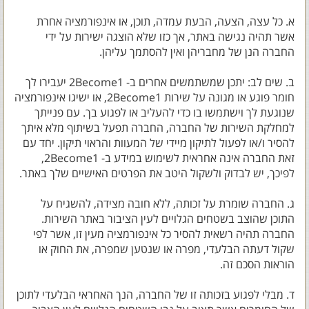
א. כל עצה, הצעה, הבעת עמדה, תוכן, או אינפורמציה אחרת
אשר תהיה נגישה באתר, אך כזו שלא הוצגה ישירות על ידי
החברה הנן של מחבריהן ואין להסתמך עליהן.
ב. שים לב: יתכן שמשתמשים אחרים ב- 2Become1 יעבירו לך
חומר פוגע או מגונה על שירות 2Become1, או ישיגו אינפורמציה
שנוגעת לך וישתמשו בו כדי להעליב או לפגוע בך. עם פנייתך
למחלקת השירות של החברה, החברה תפעל בשיתוף מלא איתך
להסיר ו/או לפעול לתיקון מיידי של המעוות והראוי תיקון. יחד עם
זאת החברה אינה אחראית לשימוש במידע ב- 2Become1,
לפיכך, יש לבדוק ולשקול היטב את הפרטים האישיים שלך באתר.
ג. החברה שומרת על זכותה, ללא חובה מצידה, להשגיח על
התוכן שהוצב בשטחים הגלויים לעין הציבור באתר השירות.
החברה תהיה רשאית להסיר כל אינפורמציה מעין זו, אשר לפי
שקול דעתה הבלעדי, מפרה או שנטען שמפרה, את החוק או
הוראות הסכם זה.
ד. מבלי לפגוע בזכותה זו של החברה, הנך האחראי הבלעדי לתוכן