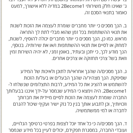
ג' שאינו חלק משירותי 2Become1 במדיה ללא אישורך, למעט
כאמור בתנאי הסכם זה.
ב. הנך מסכים כי יותר מחברים שומרת לעצמה את הזכות לשנות
את תנאי ההשתתפות בכל זמן שהוא מבלי לתת לך התראה
מראש. כמו כן, הנך מסכים כי יותר מחברים יכולה להוסיף, לשנות,
למחוק או לסיים את תנאי ההשתתפות ו/או את שירותיה. בנוסף,
הנך מודע לכך, כי יתכן ובעתיד, באופן זמני, לא יהיה השירות זמין
וזאת בשל צרכי תחזוקה או צרכים אחרים.
ג. הנך מסכים/ה שהנך אחראי/ת לתוכן ולאיכות של המידע
שסיפקת. הנך מצהיר/ה שהנך הבעלים או בעל/ת הזכות
להשתמש או להציג את כל המידע, לרבות התצלומים שנשלחו ל-
2Become1. היה וימצא כי המידע שנמסר על-ידך איננו בבעלותך
החברה שומרת לעצמה את הזכות לסיים מיידית את חברותך
וזכויותיך, וכן לתבוע אותך בגין כל נזק ישיר ועקיף שיכול להגרם
לחברה או למי ממשתמשיה.
ד. הנך מסכים/ה כי כל אחד יוכל לצפות בפרטי כרטיסך הגלויים,
ועובדי החברה, במסגרת תפקידם, יכולים לעיין בכל מידע שנמסר