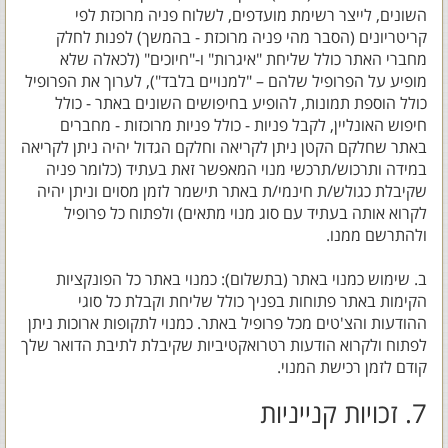
השונים, לייצר רשימת מועדפים, לשלוח פניה מרוכזת לפי
קריטריונים (הסבר מהי פניה מרוכזת - בהמשך) לפנות לחלק
מחברי האתר כולל שליחת "איגרות" ו-"חיוכים" (לכאלה שלא
מופיע על הפרופיל שלהם – "למנויים בלבד"), לערוך את הפרופיל
כולל הוספת תמונות, להופיע בחיפושים השונים באתר - כולל
חיפוש האונליין, לקבל פניות - כולל פניות מרוכזות - מחברים
באתר שחלקם הקטן ניתן לקריאה וחלקם הגדול יהיה ניתן לקריאה
במידה ותרכוש/תרכשי מנוי המאפשר זאת בעתיד (כלומר פניה
שקיבלת כגולש/ת חינמי/ת באתר תישמר לזמן מסוים וניתן יהיה
לקרוא אותה בעתיד עם סוג מנוי מתאים) ולפתוח כל פרופיל
ולהתרשם ממנו.
ב. שימוש כמנוי באתר (בתשלום): כמנוי באתר כל הפונקציות
הקימות באתר פתוחות בפניך כולל שליחת וקבלת כל סוגי
ההודעות והצ'טים מכל פרופיל באתר. כמנוי לתקופות ארוכות ניתן
לפתוח ולקרוא הודעות רטרואקטיביות שקיבלת לתיבת הדואר שלך
קודם לזמן רכישת המנוי.
7. זכויות קנייניות