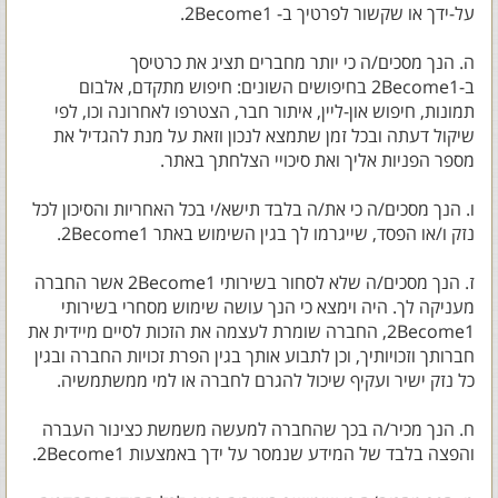
על-ידך או שקשור לפרטיך ב- 2Become1.
ה. הנך מסכים/ה כי יותר מחברים תציג את כרטיסך
ב-2Become1 בחיפושים השונים: חיפוש מתקדם, אלבום
תמונות, חיפוש און-ליין, איתור חבר, הצטרפו לאחרונה וכו, לפי
שיקול דעתה ובכל זמן שתמצא לנכון וזאת על מנת להגדיל את
מספר הפניות אליך ואת סיכויי הצלחתך באתר.
ו. הנך מסכים/ה כי את/ה בלבד תישא/י בכל האחריות והסיכון לכל
נזק ו/או הפסד, שייגרמו לך בגין השימוש באתר 2Become1.
ז. הנך מסכים/ה שלא לסחור בשירותי 2Become1 אשר החברה
מעניקה לך. היה וימצא כי הנך עושה שימוש מסחרי בשירותי
2Become1, החברה שומרת לעצמה את הזכות לסיים מיידית את
חברותך וזכויותיך, וכן לתבוע אותך בגין הפרת זכויות החברה ובגין
כל נזק ישיר ועקיף שיכול להגרם לחברה או למי ממשתמשיה.
ח. הנך מכיר/ה בכך שהחברה למעשה משמשת כצינור העברה
והפצה בלבד של המידע שנמסר על ידך באמצעות 2Become1.