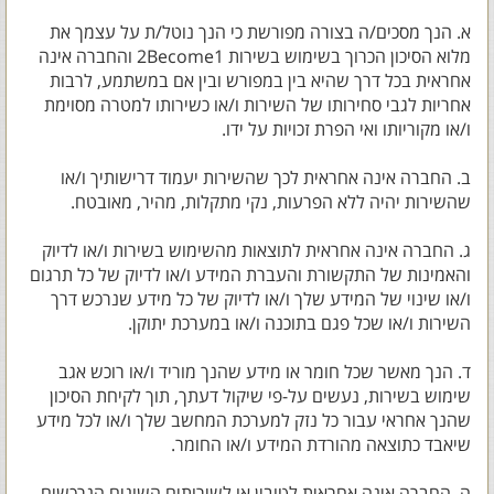
א. הנך מסכים/ה בצורה מפורשת כי הנך נוטל/ת על עצמך את
מלוא הסיכון הכרוך בשימוש בשירות 2Become1 והחברה אינה
אחראית בכל דרך שהיא בין במפורש ובין אם במשתמע, לרבות
אחריות לגבי סחירותו של השירות ו/או כשירותו למטרה מסוימת
ו/או מקוריותו ואי הפרת זכויות על ידו.
ב. החברה אינה אחראית לכך שהשירות יעמוד דרישותיך ו/או
שהשירות יהיה ללא הפרעות, נקי מתקלות, מהיר, מאובטח.
ג. החברה אינה אחראית לתוצאות מהשימוש בשירות ו/או לדיוק
והאמינות של התקשורת והעברת המידע ו/או לדיוק של כל תרגום
ו/או שינוי של המידע שלך ו/או לדיוק של כל מידע שנרכש דרך
השירות ו/או שכל פגם בתוכנה ו/או במערכת יתוקן.
ד. הנך מאשר שכל חומר או מידע שהנך מוריד ו/או רוכש אגב
שימוש בשירות, נעשים על-פי שיקול דעתך, תוך לקיחת הסיכון
שהנך אחראי עבור כל נזק למערכת המחשב שלך ו/או לכל מידע
שיאבד כתוצאה מהורדת המידע ו/או החומר.
ה. החברה אינה אחראית לטובין או לשירותים השונים הנרכשים