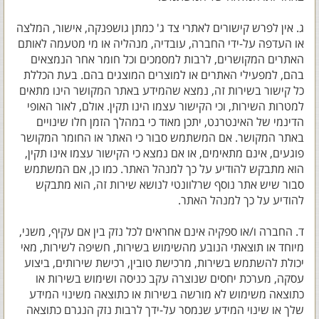
ג. אין לפרש קישורים לאתרי צד ג' כמתן גושפנקה, אישור, המלצה
או העדפה על-ידי החברה, עובדיה, מנהליה או מי מטעמה לאותם
האתרים המקושרים, לרבות למסמכים וכל חומר אחר הנמצאים
בהם, למפעילי האתרים או למוצרים המוצגים בהם. בעת הכללת
כל קישור בשירות זה, נמצא שהמידע באתר המקושר הינו מתאים
למטרות השירות, וכי הקישור עצמו הינו תקין. אולם, לאור האופי
הדינמי של האינטרנט, יתכן מאוד כי במהלך הזמן חלו שינויים
באתר המקושר. אם המשתמש סבור כי האתר או החומר המקושר
פוגעים, אינם מתאימים, או אם נמצא כי הקישור עצמו אינו תקין,
הוא מתבקש להודיע על כך למנהל האתר. כמו כן, אם המשתמש
סבור שיש אתר נוסף שרלוונטי לנושא שירות זה, הוא מתבקש
להודיע על כך למנהל האתר.
ד. החברה ו/או ספקיה אינם אחראים לכל נזק בין אם עקיף, משני,
מיוחד או תוצאתי הנובע מהשימוש בשירות, חשיפה לשירות, מאי
יכולת להשתמש בשירות, מרכישת טובין, רכישת שירותים, ביצוע
עסקה, מערכת יחסים שנוצרה עקב כניסה ושימוש בשירות או
כתוצאה משימוש לא מורשה בשירות או כתוצאה משינוי המידע
שלך או שינוי המידע שנמסר על-ידך לרבות נזק הנגרם כתוצאה