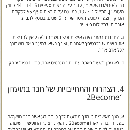
כרווק/פנוי/גרוש/אלמן, עובר על הוראות סעיפים 415 ו- 441 לחוק
העונשין, התשל"ז- 1977, כמו-גם על הוראות סעיף 56 לפקודת
הנזיקין, וצפוי לעונש מאסר של עד 5 שנים, בנוסף לתביעה
אזרחית ולתשלום פיצויים.
ג. החברות באתר הינה אישית ולשימושך הבלעדי, אין להרשות
את השימוש בכרטיסך לאחרים, ואינך רשאי להעביר את חשבונך
לכל אדם אחר.
ד. לא ניתן לפעול באתר עם יותר מכרטיס אחד. כרטיס כפול ימחק.
4. הצהרות והתחייבויות של חבר במועדון
2Become1
א. הנך מאשר/ת כי הנך מודע/ת לכך כי המידע אשר הנך חושף/ת
בפני החברה ו/או 2Become1 נחשף מרצונך החופשי והשימוש
בו יעשה לשם השירות המתואר בהסכם זה. המידע לא יועבר לצד