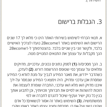
"השירות").
3. הגבלות ברישום
א. תנאי הכרחי לשימוש בשירותי האתר הינו כי מלאו לך 17 שנים
הרישום ו/או השימוש באתר 2Become1 נועדו לצרכיך האישיים
בלבד, ולקשר זוגי בין שניים בלבד. בהצטרפותך ל-2Become1
הנך מקבל/ת על עצמך את התנאים המנויים מטה.
ב. הנך מסכים/ה
(1)
לספק נתונים נכונים, עדכניים, מדויקים
ומלאים על עצמך כפי שטופס ההרשמה דורש.
(2)
לעדכן,
כשהדבר יידרש, את מאגר המידע לגביך על-מנת לוודא כי המידע
שמסרת אכן עדכני ומדויק. היה וימצא כי המידע שנמסר על-ידך
איננו מדויק ו/או מלא ו/או עדכני, החברה שומרת לעצמה את
הזכות להשהות או לסיים את חברותך וזכויותיך, וכן לתבוע אותך
בגין כל נזק ישיר ועקיף שיכול להגרם לחברה או למי
ממשתמשיה.
(3)
השימוש באתר זה אסור לנשואים! כל אדם
שהינו נשוי ועל-אף כן, מפרסם ומציג עצמו באתר באופן שקרי,