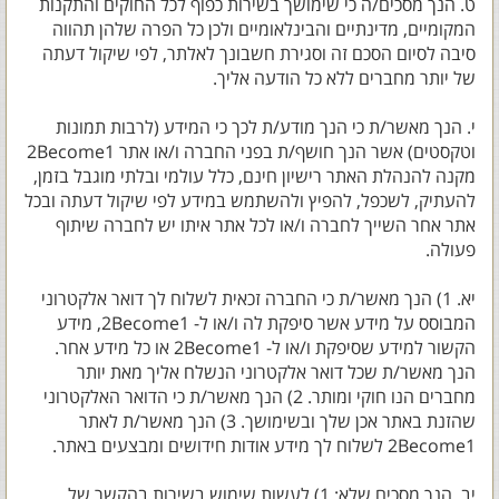
ט. הנך מסכים/ה כי שימושך בשירות כפוף לכל החוקים והתקנות
המקומיים, מדינתיים והבינלאומיים ולכן כל הפרה שלהן תהווה
סיבה לסיום הסכם זה וסגירת חשבונך לאלתר, לפי שיקול דעתה
של יותר מחברים ללא כל הודעה אליך.
י. הנך מאשר/ת כי הנך מודע/ת לכך כי המידע (לרבות תמונות
וטקסטים) אשר הנך חושף/ת בפני החברה ו/או אתר 2Become1
מקנה להנהלת האתר רישיון חינם, כלל עולמי ובלתי מוגבל בזמן,
להעתיק, לשכפל, להפיץ ולהשתמש במידע לפי שיקול דעתה ובכל
אתר אחר השייך לחברה ו/או לכל אתר איתו יש לחברה שיתוף
פעולה.
יא. 1) הנך מאשר/ת כי החברה זכאית לשלוח לך דואר אלקטרוני
המבוסס על מידע אשר סיפקת לה ו/או ל- 2Become1, מידע
הקשור למידע שסיפקת ו/או ל- 2Become1 או כל מידע אחר.
הנך מאשר/ת שכל דואר אלקטרוני הנשלח אליך מאת יותר
מחברים הנו חוקי ומותר. 2) הנך מאשר/ת כי הדואר האלקטרוני
שהזנת באתר אכן שלך ובשימושך. 3) הנך מאשר/ת לאתר
2Become1 לשלוח לך מידע אודות חידושים ומבצעים באתר.
יב. הנך מסכים שלא: 1) לעשות שימוש בשירות בהקשר של