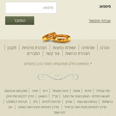
סיסמא:
שכחת סיסמא?
הכרנו
אודותינו
שאלות נפוצות
הצהרת פרטיות
תקנון
הצהרת נגישות
צור קשר
הסברים
מהי קבלה?
יהדות
אהבה
הרבה מצוות?
דייט
תורה
מאין באנו או בעצם
לאן אנו הולכים - הצופן הגנטי של התנך
חב"ד
נישואין
הדרך לרבנות מתי והיכן
נרשמים?
בעימות עם עצמי
שידוך
הכרויות לדתיים
כלה
הכרויות LOVELY
מדריך לפתיחת תיבת דואר בג'ימייל
מדריך לפתיחת תיבת דואר בוואלה
איך
להירשם?